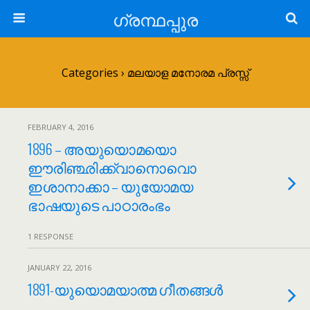
ഗ്രന്ഥപ്പുര
Categories ›
മലയാള മനോരമ പ്രസ്സ്
FEBRUARY 4, 2016
1896 – അയുയൊമയൊ
ഈരിഞ്ഛിക്ക്വാനൊവൊ
ഇശാനാക്കാ – യുയോമയ
ഭാഷയുടെ പാഠാരംഭം
1 RESPONSE
JANUARY 22, 2016
1891-യുയൊമയാത്മ ഗീതങ്ങൾ