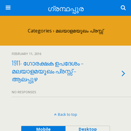
ഗ്രന്ഥപ്പുര
Categories ›
മലയാളമയൂഖം പ്രസ്സ്
FEBRUARY 11, 2016
1911- ഗോരക്ഷക ഉപദേശം –
മലയാളമയൂഖം പ്രസ്സ് –
ആലപ്പുഴ
NO RESPONSES
Back to top
Mobile
Desktop