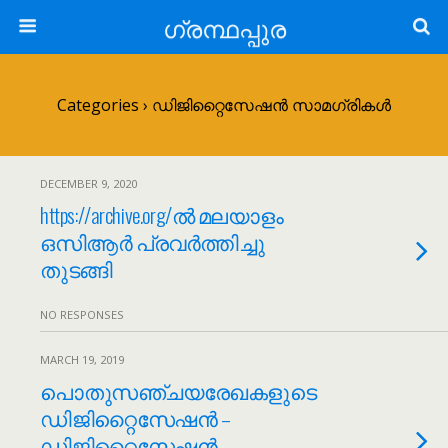
ഗ്രന്ഥപ്പുര
Categories ›
ഡിജിറ്റൈസേഷൻ സാമഗ്രികൾ
DECEMBER 9, 2020
https://archive.org/ൽ മലയാളം
ഒസിആർ പ്രവർത്തിച്ചു
തുടങ്ങി
NO RESPONSES
MARCH 19, 2019
പൊതുസഞ്ചയരേഖകളുടെ
ഡിജിറ്റൈസേഷൻ –
ഡിജിറ്റൈസേഷൻ