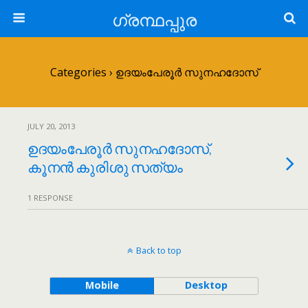
ഗ്രന്ഥപ്പുര
Categories ›
ഉദയംപേരൂർ സുനഹദോസ്
JULY 20, 2013
ഉദയംപേരൂർ സുനഹദോസ്,
കൂനൻ കുരിശു സത്യം
1 RESPONSE
Back to top
Mobile
Desktop