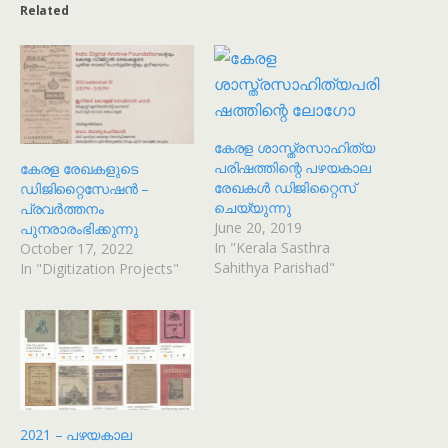
Related
കേരള ശാസ്ത്രസാഹിത്യ
പരിഷത്തിന്റെ പഴയകാല
കേരള രേഖകളുടെ
രേഖകൾ ഡിജിറ്റൈസ്
ഡിജിറ്റൈസേഷൻ –
ചെയ്യുന്നു
പ്രവർത്തനം
June 20, 2019
പുനരാരംഭിക്കുന്നു
In "Kerala Sasthra
October 17, 2022
Sahithya Parishad"
In "Digitization Projects"
2021 – പഴയകാല