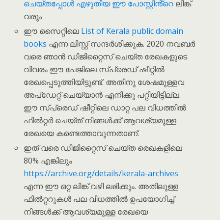
ചെയ്തപ്പോൾ എഴുതിയ ഈ പോസ്റ്റിൻ്റെ
ലിങ്ക്
വരും
ഈ സൈറ്റിലെ
List of Kerala public domain
books
എന്ന ലിസ്റ്റ് സന്ദർശിക്കുക. 2020 നവബർ
വരെ ഞാൻ ഡിജിറ്റൈസ് ചെയ്ത രേഖകളുടെ
വിവരം ഈ പേജിലെ സ്പ്രെഡ് ഷീറ്റിൽ
രേഖപ്പെടുത്തിയിട്ടുണ്ട്. അതിനു ശേഷമുള്ളവ
അപ്‌ഡേറ്റ് ചെയ്യാൻ എനിക്കു പറ്റിയിട്ടില്ല.
ഈ സ്പ്രെഡ് ഷീറ്റിലെ ഡാറ്റ പല വിധത്തിൽ
ഫിൽറ്റർ ചെയ്ത് നിങ്ങൾക്ക് ആവശ്യമുള്ള
രേഖയെ കണ്ടെത്താവുന്നതാണ്.
ഇത് വരെ ഡിജിറ്റൈസ് ചെയ്ത രെഖകളിലെ
80% എങ്കിലും
https://archive.org/details/kerala-archives
എന്ന ഈ ഒറ്റ ലിങ്ക് വഴി ലഭിക്കും. അതിലുള്ള
ഫിൽറ്ററുകൾ പല വിധത്തിൽ ഉപയോഗിച്ച്
നിങ്ങൾക്ക് ആവശ്യമുള്ള രേഖയെ