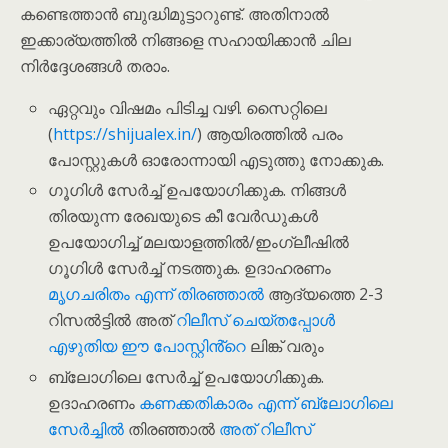
കണ്ടെത്താൻ ബുദ്ധിമുട്ടാറുണ്ട്. അതിനാൽ
ഇക്കാര്യത്തിൽ നിങ്ങളെ സഹായിക്കാൻ ചില
നിർദ്ദേശങ്ങൾ തരാം.
ഏറ്റവും വിഷമം പിടിച്ച വഴി. സൈറ്റിലെ
(
https://shijualex.in/
) ആയിരത്തിൽ പരം
പോസ്റ്റുകൾ ഓരോന്നായി എടുത്തു നോക്കുക.
ഗൂഗിൾ സേർച്ച് ഉപയോഗിക്കുക. നിങ്ങൾ
തിരയുന്ന രേഖയുടെ കീ വേർഡുകൾ
ഉപയോഗിച്ച് മലയാളത്തിൽ/ഇംഗ്ലീഷിൽ
ഗൂഗിൾ സേർച്ച് നടത്തുക. ഉദാഹരണം
മൃഗചരിതം എന്ന് തിരഞ്ഞാൽ
ആദ്യത്തെ 2-3
റിസൽട്ടിൽ അത്
റിലീസ് ചെയ്തപ്പോൾ
എഴുതിയ ഈ പോസ്റ്റിൻ്റെ
ലിങ്ക് വരും
ബ്ലോഗിലെ സേർച്ച് ഉപയോഗിക്കുക.
ഉദാഹരണം
കണക്കതികാരം എന്ന് ബ്ലോഗിലെ
സേർച്ചിൽ
തിരഞ്ഞാൽ
അത് റിലീസ്