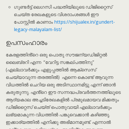
ഗുണ്ടർട്ട് ലെഗസി പദ്ധതിയിലൂടെ ഡിജിറ്റൈസ്
ചെയ്ത രേഖകളുടെ വിശദാംശങ്ങൾ ഈ
പോസ്റ്റിൽ കാണാം
https://shijualex.in/gundert-
legacy-malayalam-list/
ഉപസംഹാരം
കേരളത്തിൻ്റെ ഒരു പൊതു സൗജന്യഡിജിറ്റൽ
ലൈബ്രറി എന്ന “വേറിട്ട സങ്കല്പത്തിനു”
(എല്ലാവർക്കും എളുപ്പത്തിൽ ആക്സെസ്
ചെയ്യാവുന്ന തരത്തിൽ) എന്നെ കൊണ്ട് ആവുന്ന
വിധത്തിൽ ചെറിയ ഒരു അടിസ്ഥാനമിട്ടു എന്ന് ഞാൻ
കരുതുന്നു. എൻ്റെ ഈ സന്നദ്ധപ്രവർത്തനത്തിലൂടെ
ആദ്യകാല അച്ചടിരേഖകളിൽ പ്രമുഖമായവ മിക്കതും
ഡിജിറ്റൈസ് ചെയ്ത് പൊതുവായി എല്ലാവർക്കും
ലഭ്യമാകുന്ന വിധത്തിൽ പങ്കുവെക്കാൻ കഴിഞ്ഞു.
ഇക്കാര്യത്തിൽ എനിക്കു അഭിമാനമുണ്ട്. എന്നാൽ