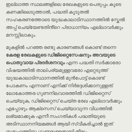
ഇല്ലാത്ത സ്ഥലങ്ങളിലെ രേഖകളുടെ പെരുപ്പം കൂടെ
കണക്കിലെടുത്താൽ, പദ്ധതി കൂടുതൽ
സഹകരണത്തോടെ യുദ്ധകാലാടിസ്ഥാനത്തിൽ സ്കേൽ
അപ്പ് ചെയ്യേണ്ടതിൻ്റെ പ്രാധാന്യം എല്ലാവർക്കും
മനസ്സിലാകും.
മുകളിൽ പറഞ്ഞ രണ്ടു കാരണങ്ങൾ കൊണ്ട് തന്നെ
കേരള രേഖകളുടെ ഡിജിറ്റൈസേഷനും അവയുടെ
പൊതുവായ പ്രദർശനവും
എന്ന പദ്ധതി സർക്കാരോ
വിഷയത്തിൽ താല്പര്യമുള്ളവരോ ഏറ്റെടുത്ത്
യുദ്ധകാലാടിസ്ഥാനത്തിൽ മുൻപോട്ട് കൊണ്ട്
പോകണം എന്നാണ് എനിക്ക് നിർദ്ദേശിക്കാനുള്ളത്.
ലോകോത്തര ഗുണനിലവാരത്തിൽ ഡിജിറ്റൈസ്
ചെയ്യുക, ഡിജിറ്റൈസ് ചെയ്ത രേഖ എല്ലാവർക്കും
എപ്പോഴും ആക്സെസ് ചെയ്യാവുന്ന വിധത്തിൽ
ലഭ്യമാക്കുക എന്നീ സംഗതികൾ പദ്ധതിയുടെ
അടിസ്ഥാനനിയമങ്ങൾ ആയി സ്വീകരിച്ചാൽ ഇത്
സമൂഹത്തിനു ഗുണമുള്ളതായി തീരും.