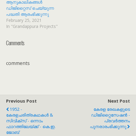
ആനുകാലികങ്ങൾ
ഡിജിറ്റൈസ് ചെയ്യുന്ന
പദ്ധതി ആരംഭിക്കുന്നു
February 25, 2021
In "Grandappura Projects"
Comments
comments
Previous Post
Next Post
1952 -
കേരള രേഖകളുടെ
കേരളചരിത്രകഥകൾ &
ഡിജിറ്റൈസേഷൻ -
സിവിക്സ് - ഒന്നാം
പ്രവർത്തനം
ഫാറത്തിലേയ്ക്ക് - കെ.ഇ.
പുനരാരംഭിക്കുന്നു
ജോബ്