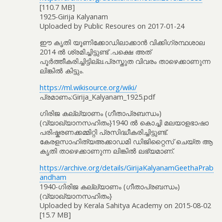
[110.7 MB]
1925-Girija Kalyanam
Uploaded by Public Resoures on 2017-01-24
ഈ കൃതി യൂണിക്കോഡിലാക്കാൻ വിക്കിഗ്രന്ഥശാല
2014 ൽ ശ്രമിച്ചിട്ടുണ്ട് .പക്ഷെ അത്
പൂർത്തീകരിച്ചിട്ടില്ല.പ്രസ്തുത വിവരം താഴെക്കാണുന്ന
ലിങ്കിൽ കിട്ടും.
https://ml.wikisource.org/wiki/
പ്രമാണം:Girija_Kalyanam_1925.pdf
ഗിരിജ കല്ല്യാണം (ഗീതാപ്രബന്ധം)
(വ്യാഖ്യാനസഹിതം}1940 ൽ കൊച്ചി മലയാളഭാഷാ
പരിഷ്കരണക്കമ്മിറ്റി പ്രസിദ്ധീകരിച്ചിട്ടുണ്ട്.
കേരളസാഹിത്യഅക്കാഡമി ഡിജിറ്റൈസ് ചെയ്ത ആ
കൃതി താഴെക്കാണുന്ന ലിങ്കിൽ ലഭ്യമാണ്.
https://archive.org/details/GirijaKalyanamGeethaPrab
andham
1940-ഗിരിജ കല്ല്യാണം (ഗീതാപ്രബന്ധം)
(വ്യാഖ്യാനസഹിതം}
Uploaded by Kerala Sahitya Academy on 2015-08-02
[15.7 MB]