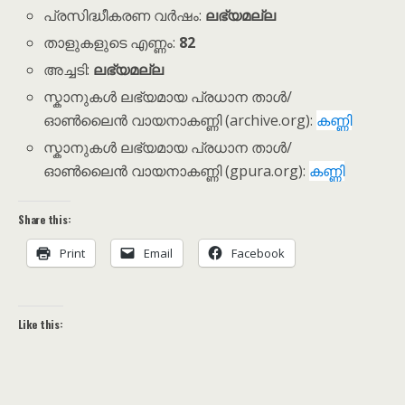
പ്രസിദ്ധീകരണ വർഷം:
ലഭ്യമല്ല
താളുകളുടെ എണ്ണം:
82
അച്ചടി:
ലഭ്യമല്ല
സ്കാനുകൾ ലഭ്യമായ പ്രധാന താൾ/
ഓൺലൈൻ വായനാകണ്ണി (archive.org):
കണ്ണി
സ്കാനുകൾ ലഭ്യമായ പ്രധാന താൾ/
ഓൺലൈൻ വായനാകണ്ണി (gpura.org):
കണ്ണി
Share this:
Print
Email
Facebook
Like this: