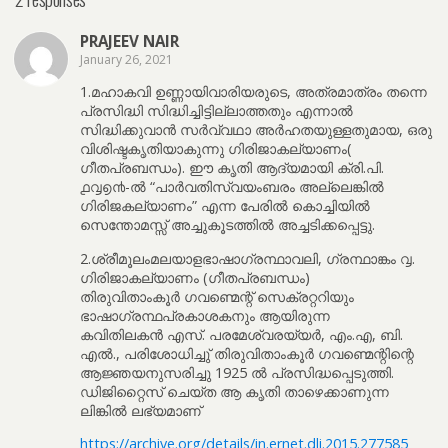
PRAJEEV NAIR
January 26, 2021
1.മഹാകവി ഉണ്ണായിവാരിയരുടെ, അത്രമാത്രം തന്നെ
പ്രസിദ്ധി സിദ്ധിച്ചിട്ടില്ലാത്തതും എന്നാൽ
സിദ്ധിക്കുവാൻ സർവ്വഥാ അർഹതയുള്ളതുമായ, ഒരു
വിശിഷ്ടകൃതിയാകുന്നു ഗിരിജാകല്യാണം(
ഗീതപ്രബന്ധം). ഈ കൃതി ആദ്യമായി ക്രി.പി.
൧൮൭൯-ൽ “പാർവതിസ്വയംബരം അല്ലെങ്കിൽ
ഗിരിജകല്യാണം” എന്ന പേരിൽ കൊച്ചിയിൽ
സെന്തോമസ്സ് അച്ചുകൂടത്തിൽ അച്ചടിക്കപ്പെട്ടു.
2.ശ്രീമൂലംമലയാളഭാഷാഗ്രന്ഥാവലി, ഗ്രന്ഥാങ്കം ൮.
ഗിരിജാകല്യാണം (ഗീതപ്രബന്ധം)
തിരുവിതാംകൂർ ഗവണ്മെന്റ് സെക്രറ്ററിയും
ഭാഷാഗ്രന്ഥപ്രകാശകനും ആയിരുന്ന
കവിതിലകൻ എസ്. പരമേശ്വരയ്യർ, എം.എ, ബി.
എൽ., പരിശോധിച്ചു് തിരുവിതാംകൂർ ഗവണ്മെന്റിന്റെ
ആജ്ഞയനുസരിച്ചു 1925 ൽ പ്രസിദ്ധപ്പെടുത്തി.
ഡിജിറ്റൈസ് ചെയ്ത ആ കൃതി താഴെക്കാണുന്ന
ലിങ്കിൽ ലഭ്യമാണ്
https://archive.org/details/in.ernet.dli.2015.277585