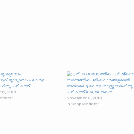
ശുവിഭ്യാഭ്യാസം – കേരള
സാമ്പത്തികപരിഷ്കാരങ്ങളുമായി
ഹിത്യ പരിഷത്ത്
ബന്ധപ്പെട്ട കേരള ശാസ്ത്രസാഹിത്യ
 6, 2019
പരിഷത്ത് ലഘുലേഖകൾ
eaflets"
November 11, 2019
In "kssp leaflets"