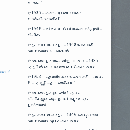
ലക്കം 2
1935 – മലയാള മനോരമ
വാർഷികപ്പതിപ്പ്
1946 – തിരുനാൾ വിശേഷാൽപ്രതി –
ദീപിക
പ്രസന്നകേരളം – 1948 ജനുവരി
മാസത്തെ ലക്കങ്ങൾ
മലയാളരാജ്യം ചിത്രവാരിക – 1935
ഏപ്രിൽ മാസത്തെ രണ്ട് ലക്കങ്ങൾ
1953 – എവരിഡേ സയൻസ് – ഫാറം
6 – എസ്സ്. എ. ജെയിംസ്
മലയാളമച്ചടിയിൽ ഏ,ഓ
ലിപികളുടെയും ഉപലികളുടെയും
ഉൽപ്പത്തി
പ്രസന്നകേരളം – 1946 ഒക്ടോബർ
മാസത്തെ മൂന്നു ലക്കങ്ങൾ