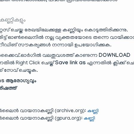
ിതി അംഗങ്ങൾക്കും, പദ്ധതി പ്രാവർത്തികമാക്കാൻ
 കണ്ണികളും
ൈസ് ചെയ്ത രേഖയിലേക്കുള്ള കണ്ണിയും കൊടുത്തിരിക്കുന്നു.
ട്ട് ഓൺലൈനിൽ നല്ല വ്യക്തതയോടെ തന്നെ വായിക്ക
ിങ് സൗകര്യങ്ങൾ നന്നായി ഉപയോഗിക്കുക.
്കൈവ്.ഓർഗിൽ വലതുവശത്ത് കാണുന്ന
DOWNLOAD
തിൽ Right Click ചെയ്ത്
Save link as
എന്നതിൽ ക്ലിക്ക് ചെയ
്ക് സേവ് ചെയ്യുക.
ടെ ആരോഗ്യവും
ിഷത്ത്
ലൈൻ വായനാകണ്ണി (archive.org):
കണ്ണി
ലൈൻ വായനാകണ്ണി (gpura.org):
കണ്ണി