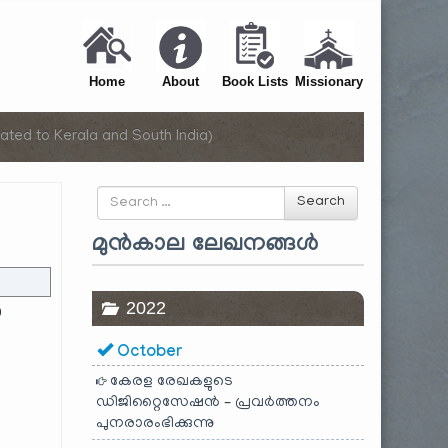
Home
About
Book Lists
Missionary
ated to Kerala and South India)
Search
Search
for
മുൻകാല ലേഖനങ്ങൾ
2022
)
October
കേരള രേഖകളുടെ
ഡിജിറ്റൈസേഷൻ – പ്രവർത്തനം
പുനരാരംഭിക്കുന്നു