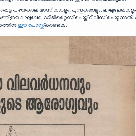
ം എന്നു പരിശോധിക്കുകയാണ് ഈ ലഘുലേഖയിലൂടെ.
്പെട്ട പഴയകാല മാസികകളും, പുസ്തകങ്ങളും, ലഘുലേഖകളു
ാണ് ഈ ലഘുലേഖ ഡിജിറ്റൈസ് ചെയ്ത് റിലീസ് ചെയ്യുന്നത്
വരത്തിനു
ഈ പോസ്റ്റ്
കാണുക.