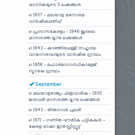
മാസികയുടെ 5 ലക്കങ്ങൾ
1937 – മലയാള മനോരമ
വാർഷികപ്പതിപ്പ്
പ്രസന്നകേരളം – 1946 ജൂലൈ
മാസത്തെ മൂന്നു ലക്കങ്ങൾ
1943 – കാഞ്ഞിരപ്പള്ളി സഹൃദയ
വായനശാലയുടെ വാർഷിക ഗ്രന്ഥം
1958 – മഹാത്മാഗാന്ധികാളേജ്
സ്മാരക ഗ്രന്ഥം
September
മലയാളരാജ്യം ചിത്രവാരിക – 1935
ജനുവരി മാസത്തെ മൂന്നു ലക്കങ്ങൾ
1943 – തിരുനാൾ പുലരി
1971 – ഗണിത-ഭൗതിക പട്ടികകൾ –
കേരള ഭാഷാ ഇൻസ്റ്റിറ്റ്യൂട്ട്