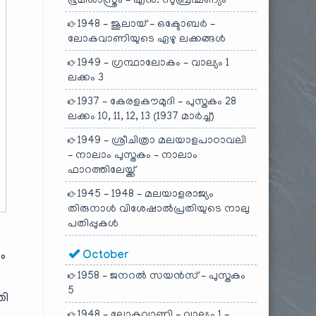
ഭൂമിശാസ്ത്രം – എൻ. സുബ്രഹ്മണ്യം
1948 – ജൂലായ് – ഒക്ടോബർ –
ലോകവാണിയുടെ ഏഴു ലക്കങ്ങൾ
1949 – ഗ്രന്ഥാലോകം – വാല്യം 1
ലക്കം 3
1937 – കേരളകൗമുദി – പുസ്തകം 28
ലക്കം 10, 11, 12, 13 (1937 മാർച്ച്)
1949 – ശ്രീചിത്രാ മലയാളപാഠാവലി
– നാലാം പുസ്തകം – നാലാം
ഫാറത്തിലേയ്ക്ക്
1945 – 1948 – മലയാളരാജ്യം
തിരുനാൾ വിശേഷാൽപ്രതിയുടെ നാലു
പതിപ്പുകൾ
October
ം
1958 – ജനറൽ സയൻസ് – പുസ്തകം
5
തി
1948 – ലോകവാണി – വാല്യം 1 –