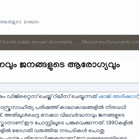
Skip
to
യരേഖകളുടെ ശേഖരം
content
of Kerala public domain documents
Missionary Documents (rel
വും ജനങ്ങളുടെ ആരോഗ്യവും
കം ഡിജിറ്റൈസ് ചെയ്ത് റിലീസ് ചെയ്യുന്നത്
ഷാജി അരിക്കാട്
ാസ്ത്രസാഹിത്യ പരിഷത്ത് കാലാകാലങ്ങളിൽ നിരവധി
ുണ്ട്. അതിലുൾപ്പെട്ട ഔഷധ വിലവർദ്ധനവും ജനങ്ങളുടെ
കാനാണ് ഈ പോസ്റ്റിലൂടെ പങ്കുവെക്കുന്നത്. 1990കളിൽ
ങ്ങളിൽ ഭേദഗതി വരുത്തിയ നടപടികൾ പൊതു