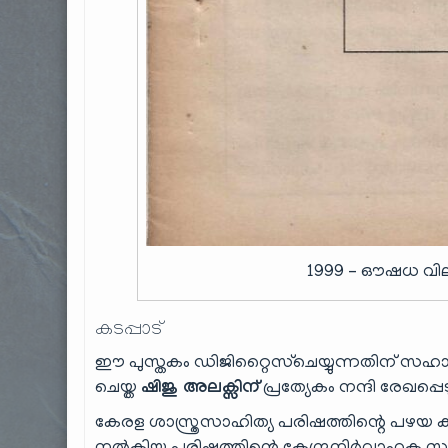
1999 – ഔഷധ വില
കടപ്പാട്
ഈ പുസ്തകം ഡിജിറ്റൈസ്ചെയ്യുന്നതിന് സഹായി
ചെയ്ത
ഷിജു അലക്സിന്
പ്രത്യേകം നന്ദി രേഖപ്പെടു
കേരള ശാസ്ത്രസാഹിത്യ പരിഷത്തിന്റെ പഴയ 