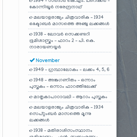
1994 – സർദാർ കെ.എം. പണിക്കർ –
കോന്നിയൂർ നരേന്ദ്രനാഥ്
മലയാളരാജ്യം ചിത്രവാരിക – 1934
ഒക്ടോബർ മാസത്തെ അഞ്ചു ലക്കങ്ങൾ
1938 – ലോവർ സെക്കണ്ടറി
ഭൂമിശാസ്ത്രം – ഫാറം 2 – പി. കെ.
നാരായണയ്യർ
November
1949 – ഗ്രന്ഥാലോകം – ലക്കം 4, 5, 6
1948 – അങ്കഗണിതം – ഒന്നാം
പുസ്തകം – ഒന്നാം ഫാറത്തിലേക്കു്
മാതൃകാപാഠാവലി – ആറാം പുസ്തകം
മലയാളരാജ്യം ചിത്രവാരിക – 1934
സെപ്റ്റംബർ മാസത്തെ മൂന്നു
ലക്കങ്ങൾ
1938 – മതിരാശിസംസ്ഥാനം