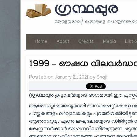
ഗ്രന്ഥപ്പുര
കേരളവുമായി ബന്ധപ്പെട്ട പൊതുസഞ്ച
Home
About
Credits
Media
List 
1999 – ഔഷധ വിലവർദ്ധന
Posted on
by
January 21, 2021
Shaji
(ഗ്രന്ഥപ്പുര കൂട്ടായ്മയുടെ ഭാഗമായി ഈ പുസ്ത
ആരോഗ്യമേഖലയുമായി ബന്ധപ്പെട്ട് കേരള ശ
പുസ്തകങ്ങളും ലഘുലേഖകളും പുറത്തിറക്കിയിട്ട
ആരോഗ്യവും എന്നു ലഘുലേഖയുടെ ഡിജിറ്റൽ സ്
കേന്ദ്രസർക്കാർ ഔഷധവിലനിയന്ത്രണ ചട്ട