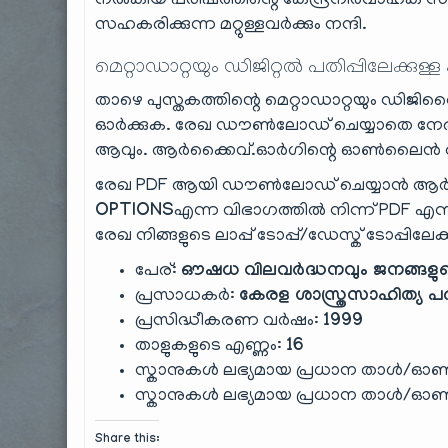
നൽകിയ പരിഷത്തിന്റെ കേന്ദ്രനിര്‍വാഹക സമ
സഹകരിക്കുന്ന മറ്റുള്ളവർക്കും നന്ദി.
മെറ്റാഡാറ്റയും ഡിജിറ്റൽ പതിപ്പിലേക്കുള്ള
താഴെ പുസ്തകത്തിന്റെ മെറ്റാഡാറ്റയും ഡിജിറ്റ
ഓർക്കുക. രേഖ ഡൗൺലോഡ് ചെയ്യാതെ നേരി
ആവും. ആർക്കൈവ്.ഓർഗിന്റെ ഓൺലൈൻ റീഡ
രേഖ PDF ആയി ഡൗൺലോഡ് ചെയ്യാൻ ആർക
OPTIONS
എന്ന വിഭാഗത്തിൽ നിന്ന് PDF എന്ന
രേഖ നിങ്ങളുടെ ലാപ്പ് ടോപ്പ്/ഡേസ്ക് ടോപ്പിലേക
പേര്:
ഔഷധ വിലവർദ്ധനവും ജനങ്ങളു
പ്രസാധകർ:
കേരള ശാസ്ത്രസാഹിത്യ പര
പ്രസിദ്ധീകരണ വർഷം:
1999
താളുകളുടെ എണ്ണം:
16
സ്കാനുകൾ ലഭ്യമായ പ്രധാന താൾ/ഓൺ
സ്കാനുകൾ ലഭ്യമായ പ്രധാന താൾ/ഓൺ
Share this: