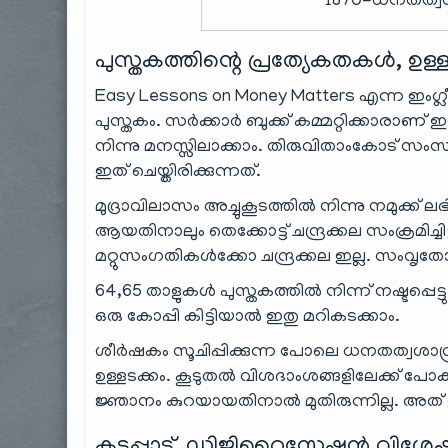
1870-ധനതത്വനി
പുസ്തകത്തിന്റെ പ്രത്യേകതകൾ, ഉള്ള
Easy Lessons on Money Matters എന്ന ഇംഗ്
പുസ്തകം. സർക്കാർ ബുക്ക് കമ്മറ്റിക്കാരാണ്
നിന്നു മനസ്സിലാക്കാം. തിരുവിതാംകോട് 
ഇത് ചെയ്തിരിക്കുന്നത്.
മുദ്രാവിലാസം അച്ചുകൂടത്തിൽ നിന്നു നമുക്ക്
ആയതിനാലും തെക്കോട്ട് ചന്ദ്രക്കല സംക്രമി
മറ്റുസംഗതികൾക്കോ ചന്ദ്രക്കല ഇല്ല. സംവൃത
64,65 താളുകൾ പുസ്തകത്തിൽ നിന്ന് നഷ്ടപ്പെട്ട
ഒരു കോപ്പി കിട്ടിയാൽ ഇതു മറികടക്കാം.
ശീർഷകം സൂചിപ്പിക്കുന്ന പോലെ ധനതത്വശാസ
ഉള്ളടക്കം. കൂടുതൽ വിശദാംശങ്ങളിലേക്ക്
ജ്ഞാനം കുറയായതിനാൽ മുതിരുന്നില്ല. അത്
കടപ്പാട്, ഡിജിറ്റൈസേഷൻ വിശേ