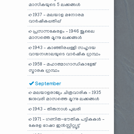
മാസികയുടെ 5 ലക്കങ്ങൾ
1937 – മലയാള മനോരമ
വാർഷികപ്പതിപ്പ്
പ്രസന്നകേരളം – 1946 ജൂലൈ
മാസത്തെ മൂന്നു ലക്കങ്ങൾ
1943 – കാഞ്ഞിരപ്പള്ളി സഹൃദയ
വായനശാലയുടെ വാർഷിക ഗ്രന്ഥം
1958 – മഹാത്മാഗാന്ധികാളേജ്
സ്മാരക ഗ്രന്ഥം
September
മലയാളരാജ്യം ചിത്രവാരിക – 1935
ജനുവരി മാസത്തെ മൂന്നു ലക്കങ്ങൾ
1943 – തിരുനാൾ പുലരി
1971 – ഗണിത-ഭൗതിക പട്ടികകൾ –
കേരള ഭാഷാ ഇൻസ്റ്റിറ്റ്യൂട്ട്