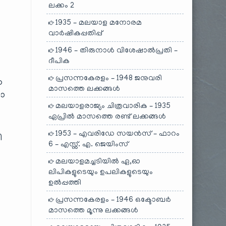
ലക്കം 2
1935 – മലയാള മനോരമ
വാർഷികപ്പതിപ്പ്
1946 – തിരുനാൾ വിശേഷാൽപ്രതി –
ദീപിക
പ്രസന്നകേരളം – 1948 ജനുവരി
ന
മാസത്തെ ലക്കങ്ങൾ
ോ
മലയാളരാജ്യം ചിത്രവാരിക – 1935
ഏപ്രിൽ മാസത്തെ രണ്ട് ലക്കങ്ങൾ
1953 – എവരിഡേ സയൻസ് – ഫാറം
ി
6 – എസ്സ്. എ. ജെയിംസ്
മലയാളമച്ചടിയിൽ ഏ,ഓ
ലിപികളുടെയും ഉപലികളുടെയും
ഉൽപ്പത്തി
പ്രസന്നകേരളം – 1946 ഒക്ടോബർ
മാസത്തെ മൂന്നു ലക്കങ്ങൾ