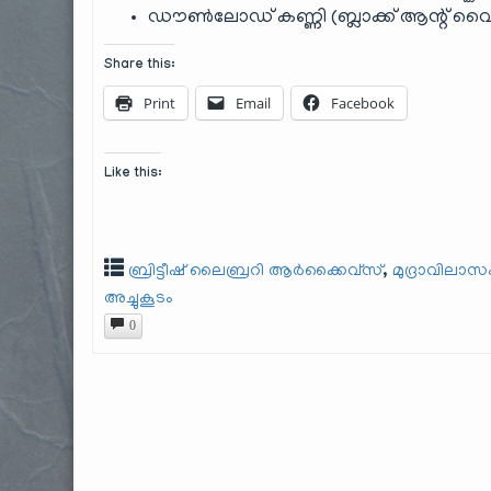
ഡൗൺലോഡ് കണ്ണി (ബ്ലാക്ക് ആന്റ് വൈറ്
Share this:
Print
Email
Facebook
Like this:
,
ബ്രിട്ടീഷ് ലൈബ്രറി ആർക്കൈ‌വ്‌സ്
മുദ്രാവിലാസം
അച്ചുകൂടം
0