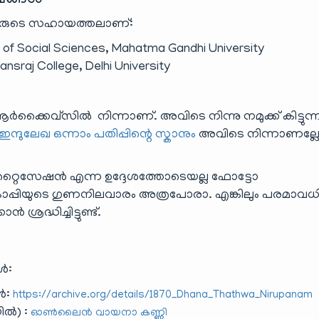
പേരുടെ സഹായത്തലാണ്:
y of Social Sciences, Mahatma Gandhi University
ansraj College, Delhi University
ർക്കൈ‌വ്‌സിൽ നിന്നാണ്. അവിടെ നിന്നു നമുക്ക് കിട്ടുന്
ഇന്ദുലേഖ ഒന്നാം പതിപ്പിന്റെ സ്കാനും
അവിടെ നിന്നാണല്ല
റ്റൈസേഷൻ എന്ന ഉദ്ദേശത്തോടെയല്ല ഫോട്ടോ
 കോപ്പിയുടെ ഗുണനിലവാരം അത്രപോരാ. എങ്കിലും പരമാവധ
്രദ്ധിച്ചിട്ടുണ്ട്.
ൾ:
ൾ:
https://archive.org/details/1870_Dhana_Thathwa_Nirupanam
ിൽ) :
ഓൺലൈൻ വായനാ കണ്ണി