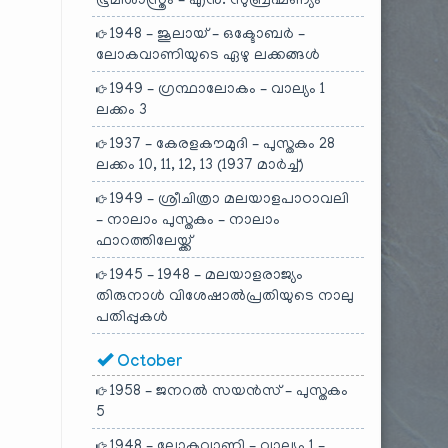
ഭൂമിശാസ്ത്രം – എൻ. സുബ്രഹ്മണ്യം
1948 – ജൂലായ് – ഒക്ടോബർ –
ലോകവാണിയുടെ ഏഴു ലക്കങ്ങൾ
1949 – ഗ്രന്ഥാലോകം – വാല്യം 1
ലക്കം 3
1937 – കേരളകൗമുദി – പുസ്തകം 28
ലക്കം 10, 11, 12, 13 (1937 മാർച്ച്)
1949 – ശ്രീചിത്രാ മലയാളപാഠാവലി
– നാലാം പുസ്തകം – നാലാം
ഫാറത്തിലേയ്ക്ക്
1945 – 1948 – മലയാളരാജ്യം
തിരുനാൾ വിശേഷാൽപ്രതിയുടെ നാലു
പതിപ്പുകൾ
October
1958 – ജനറൽ സയൻസ് – പുസ്തകം
5
1948 – ലോകവാണി – വാല്യം 1 –