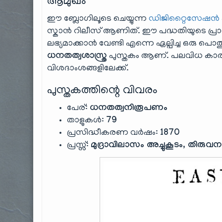
ആമുഖം
ഈ ബ്ലോഗിലൂടെ ചെയ്യുന്ന
ഡിജിറ്റൈസേഷൻ പദ
സ്കാൻ റിലീസ് ആണിത്. ഈ പദ്ധതിയുടെ പ്രാധ
ലഭ്യമാക്കാൻ വേണ്ടി എന്നെ ഏല്പിച്ച ഒരു 
ധനതത്വശാസ്ത്ര
പുസ്തകം ആണ്. പലവിധ കാരണ
വിശദാംശങ്ങളിലേക്ക്.
പുസ്തകത്തിന്റെ വിവരം
പേര്:
ധനതത്വനിരൂപണം
താളുകൾ:
79
പ്രസിദ്ധീകരണ വർഷം:
1870
പ്രസ്സ്:
മുദ്രാവിലാസം അച്ചുകൂടം, തിരുവന