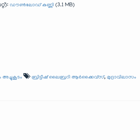
റ്):
(3.1 MB)
ഡൗൺലോഡ് കണ്ണി
,
 അച്ചുകൂടം
ബ്രിട്ടീഷ് ലൈബ്രറി ആർക്കൈ‌വ്‌സ്
മുദ്രാവിലാസം