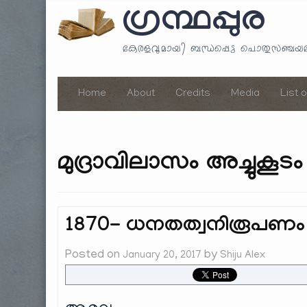
ഗ്രന്ഥപ്പുര
കേരളവുമായി ബന്ധപ്പെട്ട പൊതുസഞ്ച
Home
About
Credits
Media
List 
മുദ്രാവിലാസം അച്ചുകൂടം
1870- ധനതത്വനിരൂപണം
Posted on
by
January 20, 2017
Shiju Alex