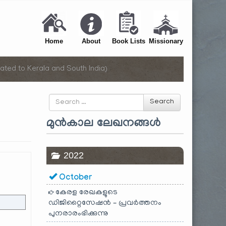
Home
About
Book Lists
Missionary
ated to Kerala and South India)
Search
Search
for
മുൻകാല ലേഖനങ്ങൾ
2022
October
കേരള രേഖകളുടെ
ഡിജിറ്റൈസേഷൻ – പ്രവർത്തനം
പുനരാരംഭിക്കുന്നു