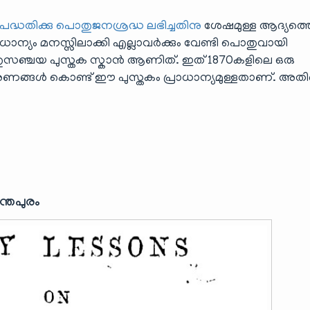
്ധതിക്കു പൊതുജനശ്രദ്ധ ലഭിച്ചതിനു
ശേഷമുള്ള ആദ്യത്ത
ാന്യം മനസ്സിലാക്കി എല്ലാവർക്കും വേണ്ടി പൊതുവായി
പൊതുസഞ്ചയ പുസ്തക സ്കാൻ ആണിത്. ഇത് 1870കളിലെ ഒരു
ങ്ങൾ കൊണ്ട് ഈ പുസ്തകം പ്രാധാന്യമുള്ളതാണ്. അതിന
ന്തപുരം