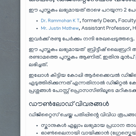
ഈ പുസ്തകം ലഭ്യമായത് താഴെ പറയുന്ന 2 
, formerly Dean, Facult
Dr. Rammohan K T
, Assistant Professor, H
Mr. Justin Mathew
ഇവർക്ക് രണ്ടു പേർക്കും നന്ദി രേഖപ്പെടുത്തട്ടെ.
ഈ പുസ്തകം ലഭ്യമായത് ബ്രിട്ടീഷ് ലൈബ്രറി ആ
രണ്ടാമത്തെ പുസ്തകം ആണിത്. ഇതിനു മുൻപ്
ലഭിച്ചത്.
ഇപ്പോൾ കിട്ടിയ കോപ്പി ആർക്കൈവൽ ഡിജി
എടുത്തിരിക്കുന്നത് എന്നതിനാൽ ഡിജിറ്റൽ
പ്രശ്നങ്ങൾ പോസ്റ്റ് പ്രൊസസിങിലൂടെ മറികടക്കാൻ ശ
ഡൗൺലോഡ് വിവരങ്ങൾ
ഡിജിറ്റൈസ് ചെയ്ത പതിപ്പിന്റെ വിവിധ രൂപങ്ങ
സ്കാനുകൾ എല്ലാം ലഭ്യമായ പ്രധാന താ
ഓൺലൈനായി വായിക്കാൻ (ഗ്രേ‌സ്കെയ