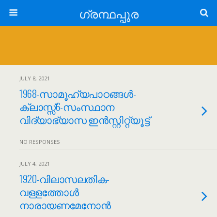
ഗ്രന്ഥപ്പുര
JULY 8, 2021
1968-സാമൂഹ്യപാഠങ്ങള്‍-
ക്ലാസ്സ്6-സംസ്ഥാന
വിദ്യാഭ്യാസ ഇൻസ്റ്റിറ്റ്യൂട്ട്
NO RESPONSES
JULY 4, 2021
1920-വിലാസലതിക-
വള്ളത്തോൾ
നാരായണമേനോന്‍