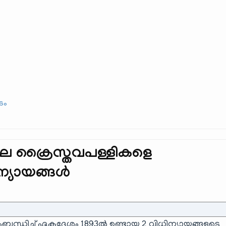
ൂടം
ില ക്രൈസ്തവപള്ളികളെ
ിന്യായങ്ങൾ
ന്ധിച്ച് ഏകദേശം 1893ൽ ഉണ്ടായ 2 വിധിന്യായങ്ങളുടെ