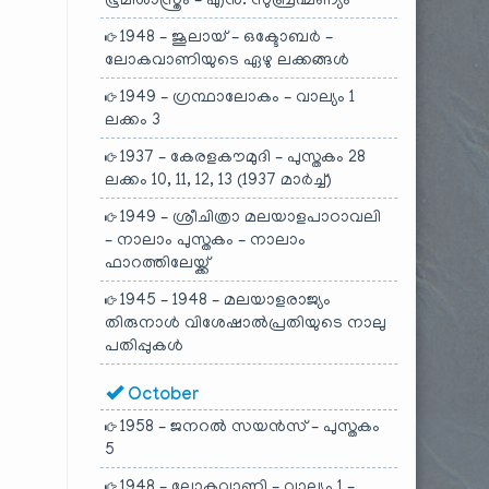
ഭൂമിശാസ്ത്രം – എൻ. സുബ്രഹ്മണ്യം
1948 – ജൂലായ് – ഒക്ടോബർ –
ലോകവാണിയുടെ ഏഴു ലക്കങ്ങൾ
1949 – ഗ്രന്ഥാലോകം – വാല്യം 1
ലക്കം 3
1937 – കേരളകൗമുദി – പുസ്തകം 28
ലക്കം 10, 11, 12, 13 (1937 മാർച്ച്)
1949 – ശ്രീചിത്രാ മലയാളപാഠാവലി
– നാലാം പുസ്തകം – നാലാം
ഫാറത്തിലേയ്ക്ക്
1945 – 1948 – മലയാളരാജ്യം
തിരുനാൾ വിശേഷാൽപ്രതിയുടെ നാലു
പതിപ്പുകൾ
October
1958 – ജനറൽ സയൻസ് – പുസ്തകം
5
1948 – ലോകവാണി – വാല്യം 1 –