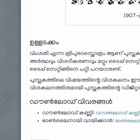
1907-ത
ഉള്ളടക്കം
വിംശതി എന്ന ത്രിപുരാസ്തൊത്രം ആണ് പുസ്തകത്ത
അർത്ഥവും വിശദീകരണവും മറ്റും ടൈപ്പ് സെറ്റ
ടൈപ്പ് സെറ്റിങ്ങിനെ പറ്റി പറയാനുണ്ട്.
പുസ്തകത്തിലെ വിഷയത്തിന്റെ വിശകലനം ഈ 
വിശകലനത്തിനുമായി പുസ്തകത്തിന്റെ ഡിജിറ്റൽ പത
ഡൗൺലോഡ് വിവരങ്ങൾ
ഡൗൺലോഡ് കണ്ണി:
ഡൗൺലോഡ് കണ്ണി (
ഓൺലൈനായി വായിക്കാൻ:
ഓൺലൈൻ 