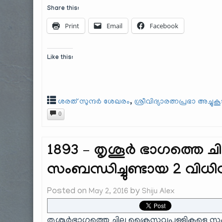
Share this:
Print
Email
Facebook
Like this:
,
ശരത് സുന്ദർ ശേഖരം
ശ്രീവിദ്യാരത്നപ്രഭാ അച്ചുക
0
1893 – തൃശൂർ ഭാഗത്തെ ച
സംബന്ധിച്ചുണ്ടായ 2 വിധ
Posted on
by
May 2, 2016
Shiju Alex
തൃശൂർഭാഗത്തെ ചില ക്രൈസ്തവപള്ളികളെ സംബ