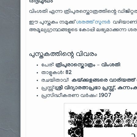
ആമുഖം
വിംശതി എന്ന ത്രിപുരസ്തൊത്രത്തിന്റെ ഡിജിറ്റ
ഈ പുസ്തകം നമുക്ക്
ശരത്ത് സുന്ദർ
വഴിയാണ് ല
അമൂല്യഗ്രന്ഥങ്ങളുടെ കോപ്പി ലഭ്യമാക്കുന്ന ശരത
പുസ്തകത്തിന്റെ വിവരം
പേര്:
ത്രിപുരാസ്തൊത്രം – വിംശതി
താളുകൾ:
82
രചയിതാവ്:
കയ്ക്കുളങ്ങരെ വാരിയത്
പ്രസ്സ്:
ശ്രീ വിദ്യാരത്നപ്രഭാ പ്രസ്സ്, കുന്നം
പ്രസിദ്ധീകരണ വർഷം:
1907