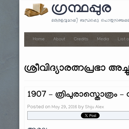
ഗ്രന്ഥപ്പുര
കേരളവുമായി ബന്ധപ്പെട്ട പൊതുസഞ്ച
Home
About
Credits
Media
List 
ശ്രീവിദ്യാരത്നപ്രഭാ അച്ച
1907 – ത്രിപുരാസ്തൊത്രം –
Posted on
by
May 29, 2016
Shiju Alex