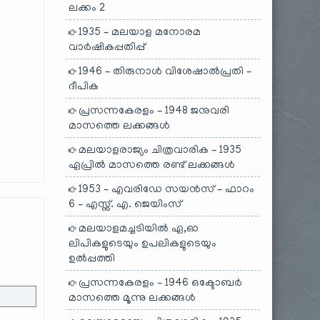
ലക്കം 2
1935 – മലയാള മനോരമ
വാർഷികപ്പതിപ്പ്
1946 – തിരുനാൾ വിശേഷാൽപ്രതി –
ദീപിക
പ്രസന്നകേരളം – 1948 ജനുവരി
മാസത്തെ ലക്കങ്ങൾ
മലയാളരാജ്യം ചിത്രവാരിക – 1935
ഏപ്രിൽ മാസത്തെ രണ്ട് ലക്കങ്ങൾ
1953 – എവരിഡേ സയൻസ് – ഫാറം
6 – എസ്സ്. എ. ജെയിംസ്
മലയാളമച്ചടിയിൽ ഏ,ഓ
ലിപികളുടെയും ഉപലികളുടെയും
ഉൽപ്പത്തി
പ്രസന്നകേരളം – 1946 ഒക്ടോബർ
മാസത്തെ മൂന്നു ലക്കങ്ങൾ