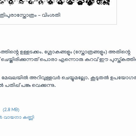
്രിപുരാസ്തോത്രം – വിംശതി
ിന്റെ ഉള്ളടക്കം. ശ്ലോകങ്ങളും (സ്തോത്രങ്ങളും) അതിന്റെ
് ചെയ്തിരിക്കുന്നത് പൊരാ എന്നൊരു കുറവ് ഈ പുസ്ത്കത്തി
മേഖലയിൽ അറിവുള്ളവർ ചെയ്യുമല്ലോ. കൂടുതൽ ഉപയോഗത്
ിപ്പ് പങ്കു വെക്കുന്നു.
2.8 MB)
വായനാ കണ്ണി