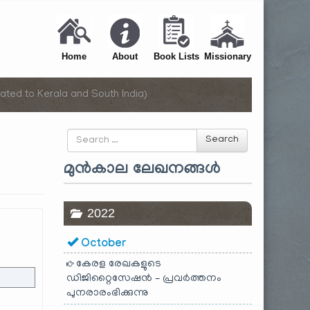
Home
About
Book Lists
Missionary
ated to Kerala and South India)
Search
Search
for
മുൻകാല ലേഖനങ്ങൾ
2022
October
കേരള രേഖകളുടെ
ഡിജിറ്റൈസേഷൻ – പ്രവർത്തനം
പുനരാരംഭിക്കുന്നു