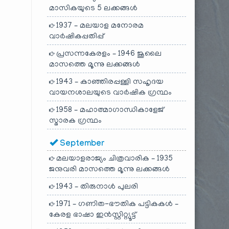
മാസികയുടെ 5 ലക്കങ്ങൾ
1937 – മലയാള മനോരമ
വാർഷികപ്പതിപ്പ്
പ്രസന്നകേരളം – 1946 ജൂലൈ
മാസത്തെ മൂന്നു ലക്കങ്ങൾ
1943 – കാഞ്ഞിരപ്പള്ളി സഹൃദയ
വായനശാലയുടെ വാർഷിക ഗ്രന്ഥം
1958 – മഹാത്മാഗാന്ധികാളേജ്
സ്മാരക ഗ്രന്ഥം
September
മലയാളരാജ്യം ചിത്രവാരിക – 1935
ജനുവരി മാസത്തെ മൂന്നു ലക്കങ്ങൾ
1943 – തിരുനാൾ പുലരി
1971 – ഗണിത-ഭൗതിക പട്ടികകൾ –
കേരള ഭാഷാ ഇൻസ്റ്റിറ്റ്യൂട്ട്