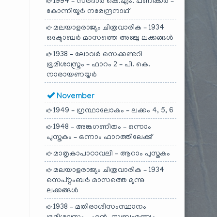
1994 – സർദാർ കെ.എം. പണിക്കർ –
കോന്നിയൂർ നരേന്ദ്രനാഥ്
മലയാളരാജ്യം ചിത്രവാരിക – 1934
ഒക്ടോബർ മാസത്തെ അഞ്ചു ലക്കങ്ങൾ
1938 – ലോവർ സെക്കണ്ടറി
ഭൂമിശാസ്ത്രം – ഫാറം 2 – പി. കെ.
നാരായണയ്യർ
November
1949 – ഗ്രന്ഥാലോകം – ലക്കം 4, 5, 6
1948 – അങ്കഗണിതം – ഒന്നാം
പുസ്തകം – ഒന്നാം ഫാറത്തിലേക്കു്
മാതൃകാപാഠാവലി – ആറാം പുസ്തകം
മലയാളരാജ്യം ചിത്രവാരിക – 1934
സെപ്റ്റംബർ മാസത്തെ മൂന്നു
ലക്കങ്ങൾ
1938 – മതിരാശിസംസ്ഥാനം