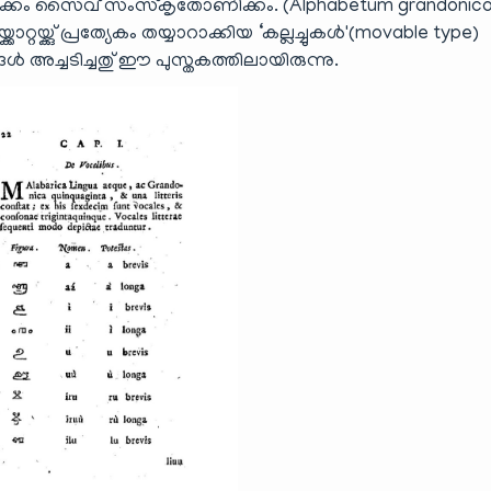
കം സൈവ് സംസ്കൃതോണിക്കം. (Alphabetum grandonic
റ്റയ്ക്കു് പ്രത്യേകം തയ്യാറാക്കിയ ‘കല്ലച്ചുകൾ'(movable type)
അച്ചടിച്ചതു് ഈ പുസ്തകത്തിലായിരുന്നു.