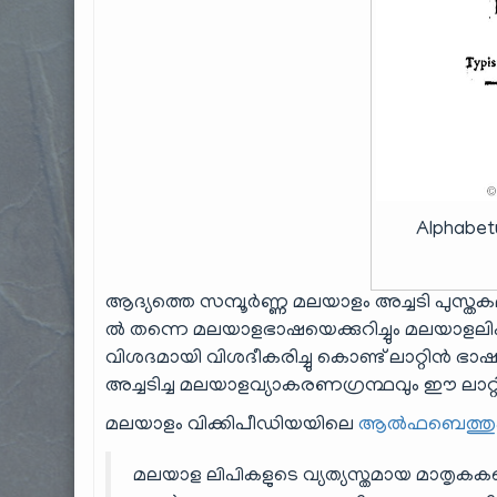
Alphabet
ആദ്യത്തെ സമ്പൂർണ്ണ മലയാളം അച്ചടി പുസ്
ൽ തന്നെ മലയാളഭാഷയെക്കുറിച്ചും മലയാളലിപി
വിശദമായി വിശദീകരിച്ചു കൊണ്ട് ലാറ്റിൻ
അച്ചടിച്ച മലയാളവ്യാകരണഗ്രന്ഥവും ഈ ലാറ
മലയാളം വിക്കിപീഡിയയിലെ
ആൽഫബെത്തു
മലയാള ലിപികളുടെ വ്യത്യസ്തമായ മാതൃകകളെക