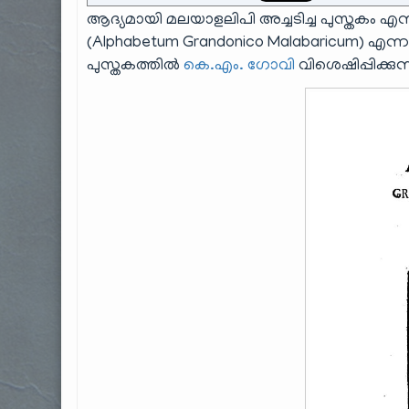
ആദ്യമായി മലയാളലിപി അച്ചടിച്ച പുസ്തകം
(Alphabetum Grandonico Malabaricum) എന
പുസ്തകത്തിൽ
കെ.എം. ഗോവി
വിശെഷിപ്പിക്കുന