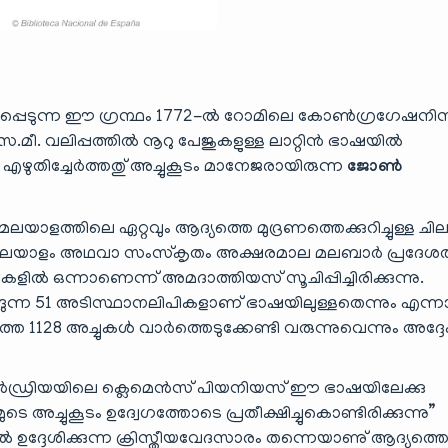
യപ്പെടുന്ന ഈ ഗ്രന്ഥം 1772-ൽ റോമിലെ കോൺഗ്രഗേഷനി
 സെ.മീ. വലിപ്പത്തിൽ നൂറു പേജുകളുള്ള ലാറ്റിൻ ഭാഷയിൽ
എഴുതിച്ചേർത്തതു് അച്ചുകൂടം മാനേജരായിരുന്ന
ജോൺ
്തിലെ ഏറ്റവും ആദ്യത്തെ മുദ്രണത്തെക്കുറിച്ചുള്ള ചി
 ഗ്രന്ഥമലയാളം അഥവാ സംസ്കൃതം അക്ഷരമാല മലബാർ പ്രദേശത
കളിൽ ഒന്നാണെന്ന് അമദാത്തിയസ് സൂചിപ്പിച്ചിരിക്കുന്നു.
ടങ്ങുന്ന 51 അടിസ്ഥാനലിപികളാണ് ഭാഷയിലുള്ളതെന്നും എന്
ത 1128 അച്ചുകൾ വാർത്തെടുക്കേണ്ടി വരുന്നുവെന്നും അദ്ദ
ഡ്രിയയിലെ ക്ലെമെൻസ് പിയനിയസ് ഈ ഭാഷയിലേക്കു
െ അച്ചുകൂടം ഉദ്വേഗത്തോടെ പ്രതീക്ഷിച്ചുകൊണ്ടിരിക്കുന്നു”
്ദേശിക്കുന്ന ക്രിസ്തീയവേദസാരം തന്നെയാണു് ആദ്യത്ത