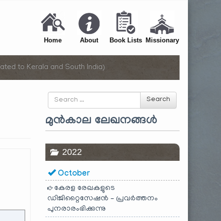
Home
About
Book Lists
Missionary
ated to Kerala and South India)
Search
Search
for
മുൻകാല ലേഖനങ്ങൾ
2022
October
കേരള രേഖകളുടെ
ഡിജിറ്റൈസേഷൻ – പ്രവർത്തനം
പുനരാരംഭിക്കുന്നു