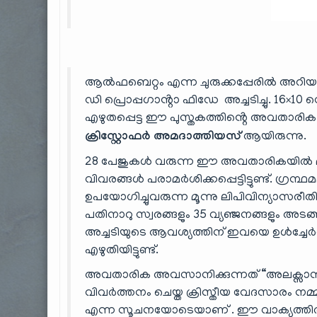
ആൽഫബെറ്റം എന്ന ചുരുക്കപ്പേരിൽ അറി
ഡി പ്രൊപ്പഗാൻ്റാ ഫിഡേ അച്ചടിച്ചു. 16×10
എഴുതപ്പെട്ട ഈ പുസ്തകത്തിൻ്റെ അവതാരിക 
ക്രിസ്റ്റോഫർ അമദാത്തിയസ്
ആയിരുന്നു.
28 പേജുകൾ വരുന്ന ഈ അവതാരികയിൽ മലയാളത
വിവരങ്ങൾ പരാമർശിക്കപ്പെട്ടിട്ടുണ്ട്.
ഉപയോഗിച്ചുവരുന്ന മൂന്നു ലിപിവിന്യാസരീതി
പതിനാറു സ്വരങ്ങളും 35 വ്യഞ്ജനങ്ങളും അ
അച്ചടിയുടെ ആവശ്യത്തിന് ഇവയെ ഉൾച്ചേർത്
എഴുതിയിട്ടുണ്ട്.
അവതാരിക അവസാനിക്കുന്നത് “അലക്സാൻ
വിവർത്തനം ചെയ്ത ക്രിസ്തീയ വേദസാരം നമ്മുട
എന്ന സൂചനയോടെയാണ് . ഈ വാക്യത്തിൽ ഉദ