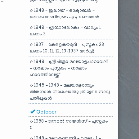
ഭൂമിശാസ്ത്രം – എൻ. സുബ്രഹ്മണ്യം
o-
1948 – ജൂലായ് – ഒക്ടോബർ –
ലോകവാണിയുടെ ഏഴു ലക്കങ്ങൾ
1949 – ഗ്രന്ഥാലോകം – വാല്യം 1
ലക്കം 3
1937 – കേരളകൗമുദി – പുസ്തകം 28
ലക്കം 10, 11, 12, 13 (1937 മാർച്ച്)
1949 – ശ്രീചിത്രാ മലയാളപാഠാവലി
– നാലാം പുസ്തകം – നാലാം
ഫാറത്തിലേയ്ക്ക്
1945 – 1948 – മലയാളരാജ്യം
തിരുനാൾ വിശേഷാൽപ്രതിയുടെ നാലു
പതിപ്പുകൾ
October
1958 – ജനറൽ സയൻസ് – പുസ്തകം
5
1948 – ലോകവാണി – വാല്യം 1 –