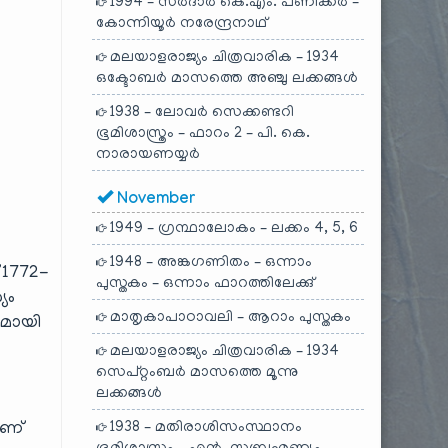
1994 – സർദാർ കെ.എം. പണിക്കർ –
കോന്നിയൂർ നരേന്ദ്രനാഥ്
മലയാളരാജ്യം ചിത്രവാരിക – 1934
ഒക്ടോബർ മാസത്തെ അഞ്ചു ലക്കങ്ങൾ
1938 – ലോവർ സെക്കണ്ടറി
ഭൂമിശാസ്ത്രം – ഫാറം 2 – പി. കെ.
നാരായണയ്യർ
November
1949 – ഗ്രന്ഥാലോകം – ലക്കം 4, 5, 6
1948 – അങ്കഗണിതം – ഒന്നാം
് 1772-
പുസ്തകം – ഒന്നാം ഫാറത്തിലേക്കു്
യം
മാതൃകാപാഠാവലി – ആറാം പുസ്തകം
യമായി
മലയാളരാജ്യം ചിത്രവാരിക – 1934
സെപ്റ്റംബർ മാസത്തെ മൂന്നു
ലക്കങ്ങൾ
ാണ്
1938 – മതിരാശിസംസ്ഥാനം