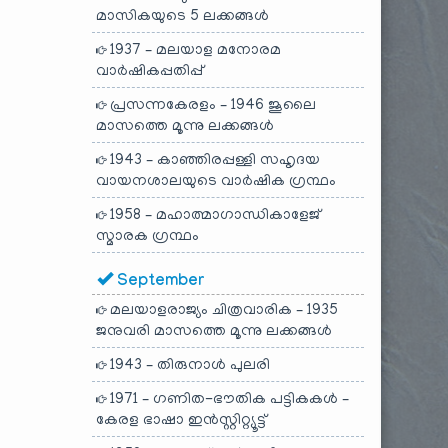
മാസികയുടെ 5 ലക്കങ്ങൾ
1937 – മലയാള മനോരമ
വാർഷികപ്പതിപ്പ്
പ്രസന്നകേരളം – 1946 ജൂലൈ
മാസത്തെ മൂന്നു ലക്കങ്ങൾ
1943 – കാഞ്ഞിരപ്പള്ളി സഹൃദയ
വായനശാലയുടെ വാർഷിക ഗ്രന്ഥം
1958 – മഹാത്മാഗാന്ധികാളേജ്
സ്മാരക ഗ്രന്ഥം
September
മലയാളരാജ്യം ചിത്രവാരിക – 1935
ജനുവരി മാസത്തെ മൂന്നു ലക്കങ്ങൾ
1943 – തിരുനാൾ പുലരി
1971 – ഗണിത-ഭൗതിക പട്ടികകൾ –
കേരള ഭാഷാ ഇൻസ്റ്റിറ്റ്യൂട്ട്