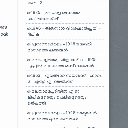
ലക്കം 2
1935 – മലയാള മനോരമ
വാർഷികപ്പതിപ്പ്
ുടെ
1946 – തിരുനാൾ വിശേഷാൽപ്രതി –
്കാൻ
ദീപിക
പ്രസന്നകേരളം – 1948 ജനുവരി
മാസത്തെ ലക്കങ്ങൾ
മലയാളരാജ്യം ചിത്രവാരിക – 1935
ഏപ്രിൽ മാസത്തെ രണ്ട് ലക്കങ്ങൾ
1953 – എവരിഡേ സയൻസ് – ഫാറം
6 – എസ്സ്. എ. ജെയിംസ്
മലയാളമച്ചടിയിൽ ഏ,ഓ
ലിപികളുടെയും ഉപലികളുടെയും
ഉൽപ്പത്തി
പ്രസന്നകേരളം – 1946 ഒക്ടോബർ
മാസത്തെ മൂന്നു ലക്കങ്ങൾ