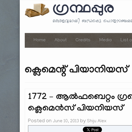
ഗ്രന്ഥപ്പുര
കേരളവുമായി ബന്ധപ്പെട്ട പൊതുസഞ്ച
Home
About
Credits
Media
List 
ക്ലെമെന്റ് പിയാനിയസ്
1772 – ആൽഫബെറ്റം ഗ്ര
ക്ലെമെൻസ് പിയനിയസ്
Posted on
by
June 10, 2013
Shiju Alex