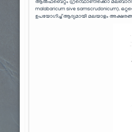
ആൽഫബെറ്റം ഗ്രന്ഥൊണിക്കൊ മലബാറിക്
malabaricum sive samscrudonicum). ഒറ്റയ്ക്കൊ
ഉപയോഗിച്ച് ആദ്യമായി മലയാളം അക്ഷരങ്ങൾ 