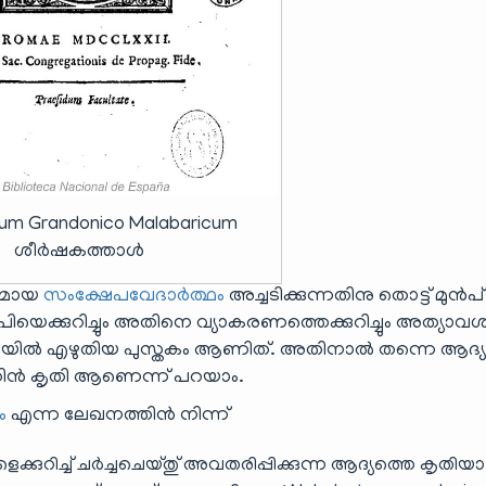
um Grandonico Malabaricum
ശീർഷകത്താൾ
തകമായ
സംക്ഷേപവേദാർത്ഥം
അച്ചടിക്കുന്നതിനു തൊട്ട് മുൻപ
യെക്കുറിച്ചും അതിനെ വ്യാകരണത്തെക്കുറിച്ചും അത്യാവശ്
 ഭാഷയിൽ എഴുതിയ പുസ്തകം ആണിത്. അതിനാൽ തന്നെ ആദ്
്റിൻ കൃതി ആണെന്ന് പറയാം.
ം
എന്ന ലേഖനത്തിൻ നിന്ന്
്കുറിച്ച് ചർച്ചചെയ്തു് അവതരിപ്പിക്കുന്ന ആദ്യത്തെ കൃതിയ