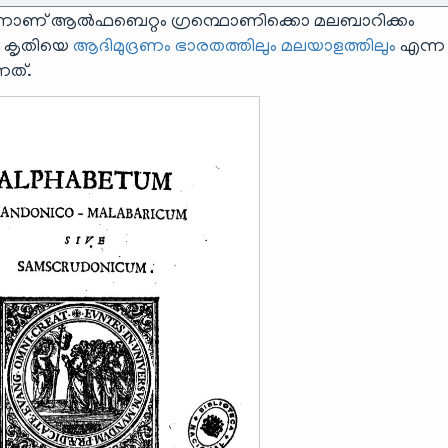
 എന്നാണ് ആൽഫബെറ്റം ഗ്രന്ഥൊണിക്കൊ മലബാറിക്കം
്ന കൃതിയെ
ആദിമുദ്രണം ഭാരതത്തിലും മലയാളത്തിലും
എന്ന
്നത്.