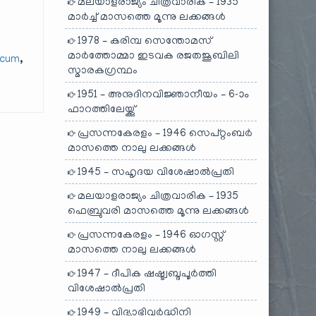
മലയാളരാജ്യം ചിത്രവാരിക – 1935
മാർച്ച് മാസത്തെ മൂന്നു ലക്കങ്ങൾ
1978 – കരിമ്പ സെന്തോമസ്
മാർത്തോമ്മാ ഇടവക രജതജൂബിലി
,
icum
സ്മാരകഗ്രന്ഥം
1951 – അനുദിനവിജ്ഞാനീയം – 6-ാം
ഫാറത്തിലേയ്ക്കു്
പ്രസന്നകേരളം – 1946 സെപ്റ്റംബർ
മാസത്തെ നാലു ലക്കങ്ങൾ
1945 – സഹൃദയ വിശേഷാൽപ്രതി
മലയാളരാജ്യം ചിത്രവാരിക – 1935
ഫെബ്രുവരി മാസത്തെ മൂന്നു ലക്കങ്ങൾ
പ്രസന്നകേരളം – 1946 ഓഗസ്റ്റ്
മാസത്തെ നാലു ലക്കങ്ങൾ
1947 – ദീപിക ഷഷ്ട്വബ്ദപൂർത്തി
വിശേഷാൽപ്രതി
1949 – വിദ്യാഭിവർദ്ധിനി