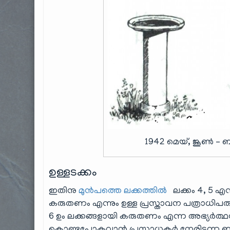
1942 മെയ്, ജൂൺ – ബാ
ഉള്ളടക്കം
ഇതിനു
മുൻപത്തെ ലക്കത്തിൽ
ലക്കം 4, 5 എന
കരുതണം എന്നും ഉള്ള പ്രസ്താവന പത്രാധിപരു
6 ഉം ലക്കങ്ങളായി കരുതണം എന്ന അഭ്യർത