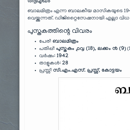
ആമുഖം
ബാലമിത്രം എന്ന ബാലകീയ മാസികയുടെ 1942 സ
വെയ്ക്കുന്നത്. ഡിജിറ്റൈസേഷനായി എല്ലാ 
പുസ്തകത്തിന്റെ വിവരം
പേര്:
ബാലമിത്രം
പതിപ്പ്:
പുസ്തകം ൧൮ (18), ലക്കം ൯ (9)
(
വർഷം:
1942
താളുകൾ:
28
പ്രസ്സ്:
സി.എം.എസ്. പ്രസ്സ്, കോട്ടയം