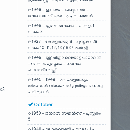
ഭൂമിശാസ്ത്രം – എൻ. സുബ്രഹ്മണ്യം
1948 – ജൂലായ് – ഒക്ടോബർ –
ലോകവാണിയുടെ ഏഴു ലക്കങ്ങൾ
1949 – ഗ്രന്ഥാലോകം – വാല്യം 1
ലക്കം 3
1937 – കേരളകൗമുദി – പുസ്തകം 28
ലക്കം 10, 11, 12, 13 (1937 മാർച്ച്)
1949 – ശ്രീചിത്രാ മലയാളപാഠാവലി
– നാലാം പുസ്തകം – നാലാം
ഫാറത്തിലേയ്ക്ക്
1945 – 1948 – മലയാളരാജ്യം
തിരുനാൾ വിശേഷാൽപ്രതിയുടെ നാലു
യി
പതിപ്പുകൾ
October
1958 – ജനറൽ സയൻസ് – പുസ്തകം
5
1948 – ലോകവാണി – വാല്യം 1 –