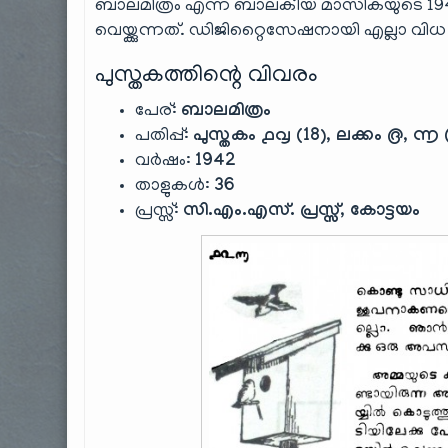
ബാലമിത്രം എന്ന ബാലകീയ മാസികയുടെ 1942 മ
വെയ്ക്കുന്നത്. ഡിജിറ്റൈസേഷനായി എല്ലാ 
പുസ്തകത്തിന്റെ വിവരം
പേര്:
ബാലമിത്രം
പതിപ്പ്:
പുസ്തകം ൧൮ (18), ലക്കം
൫
, ൬ (
വർഷം:
1942
താളുകൾ:
36
പ്രസ്സ്:
സി.എം.എസ്. പ്രസ്സ്, കോട്ടയം