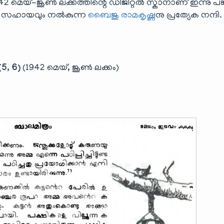
െയ്-ജൂൺ ലക്കത്തിന്റെ ഡിജിറ്റൽ സ്കാനാണ് ഇന്നു പങ്
വിധ സഹായവും നൽകുന്ന
ബൈജു രാമകൃഷ്ണ
നു പ്രത്യേക നന്ദി.
5, 6)
(1942 മെയ്, ജൂൺ ലക്കം)