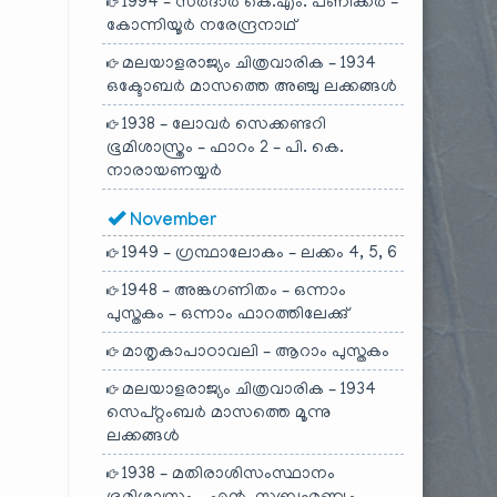
1994 – സർദാർ കെ.എം. പണിക്കർ –
കോന്നിയൂർ നരേന്ദ്രനാഥ്
മലയാളരാജ്യം ചിത്രവാരിക – 1934
ഒക്ടോബർ മാസത്തെ അഞ്ചു ലക്കങ്ങൾ
1938 – ലോവർ സെക്കണ്ടറി
ഭൂമിശാസ്ത്രം – ഫാറം 2 – പി. കെ.
നാരായണയ്യർ
November
1949 – ഗ്രന്ഥാലോകം – ലക്കം 4, 5, 6
1948 – അങ്കഗണിതം – ഒന്നാം
പുസ്തകം – ഒന്നാം ഫാറത്തിലേക്കു്
മാതൃകാപാഠാവലി – ആറാം പുസ്തകം
മലയാളരാജ്യം ചിത്രവാരിക – 1934
സെപ്റ്റംബർ മാസത്തെ മൂന്നു
ലക്കങ്ങൾ
1938 – മതിരാശിസംസ്ഥാനം