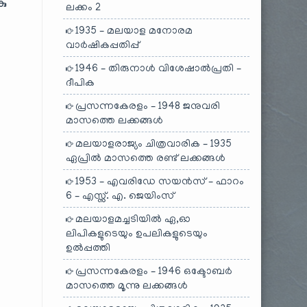
കു
ലക്കം 2
1935 – മലയാള മനോരമ
വാർഷികപ്പതിപ്പ്
1946 – തിരുനാൾ വിശേഷാൽപ്രതി –
ദീപിക
പ്രസന്നകേരളം – 1948 ജനുവരി
മാസത്തെ ലക്കങ്ങൾ
മലയാളരാജ്യം ചിത്രവാരിക – 1935
ഏപ്രിൽ മാസത്തെ രണ്ട് ലക്കങ്ങൾ
1953 – എവരിഡേ സയൻസ് – ഫാറം
6 – എസ്സ്. എ. ജെയിംസ്
മലയാളമച്ചടിയിൽ ഏ,ഓ
ലിപികളുടെയും ഉപലികളുടെയും
ഉൽപ്പത്തി
പ്രസന്നകേരളം – 1946 ഒക്ടോബർ
മാസത്തെ മൂന്നു ലക്കങ്ങൾ