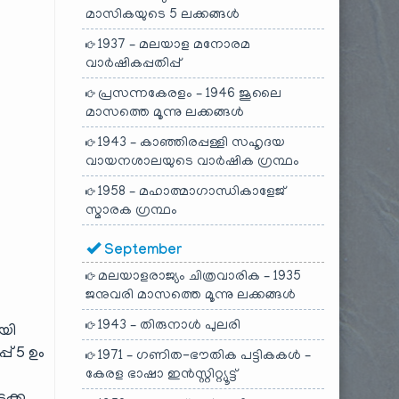
മാസികയുടെ 5 ലക്കങ്ങൾ
1937 – മലയാള മനോരമ
വാർഷികപ്പതിപ്പ്
പ്രസന്നകേരളം – 1946 ജൂലൈ
മാസത്തെ മൂന്നു ലക്കങ്ങൾ
1943 – കാഞ്ഞിരപ്പള്ളി സഹൃദയ
വായനശാലയുടെ വാർഷിക ഗ്രന്ഥം
1958 – മഹാത്മാഗാന്ധികാളേജ്
സ്മാരക ഗ്രന്ഥം
September
മലയാളരാജ്യം ചിത്രവാരിക – 1935
ജനുവരി മാസത്തെ മൂന്നു ലക്കങ്ങൾ
1943 – തിരുനാൾ പുലരി
ായി
് 5 ഉം
1971 – ഗണിത-ഭൗതിക പട്ടികകൾ –
കേരള ഭാഷാ ഇൻസ്റ്റിറ്റ്യൂട്ട്