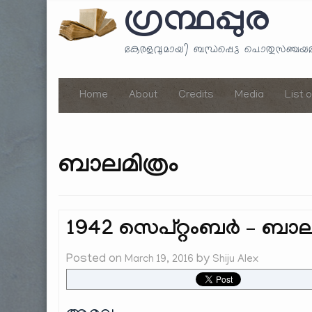
ഗ്രന്ഥപ്പുര
കേരളവുമായി ബന്ധപ്പെട്ട പൊതുസഞ്ച
Home
About
Credits
Media
List 
ബാലമിത്രം
1942 സെപ്റ്റംബർ – ബാലമി
Posted on
by
March 19, 2016
Shiju Alex