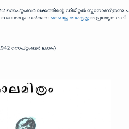
െപ്റ്റംബർ ലക്കത്തിന്റെ ഡിജിറ്റൽ സ്കാനാണ് ഇന്നു പങ
വിധ സഹായവും നൽകുന്ന
ബൈജു രാമകൃഷ്ണ
നു പ്രത്യേക നന്ദി.
1942 സെപ്റ്റംബർ ലക്കം)