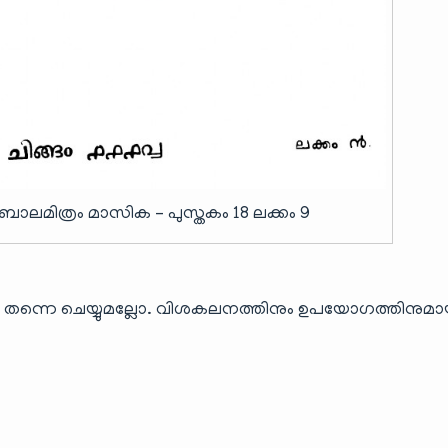
ബാലമിത്രം മാസിക – പുസ്തകം 18 ലക്കം 9
 തന്നെ ചെയ്യുമല്ലോ. വിശകലനത്തിനും ഉപയോഗത്തിനുമാ