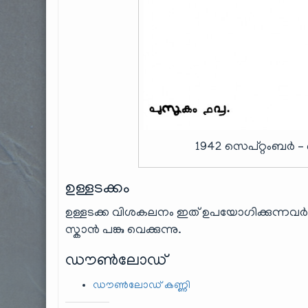
1942 സെപ്റ്റംബർ – 
ഉള്ളടക്കം
ഉള്ളടക്ക വിശകലനം ഇത് ഉപയോഗിക്കുന്നവർ
സ്കാൻ പങ്കു വെക്കുന്നു.
ഡൗൺലോഡ്
ഡൗൺലോഡ് കണ്ണി