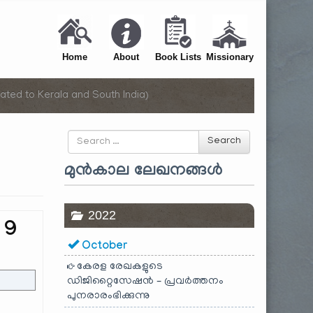
Home
About
Book Lists
Missionary
ated to Kerala and South India)
Search
Search
for
മുൻകാല ലേഖനങ്ങൾ
2022
 9
October
കേരള രേഖകളുടെ
ഡിജിറ്റൈസേഷൻ – പ്രവർത്തനം
പുനരാരംഭിക്കുന്നു