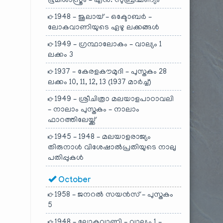
ഭൂമിശാസ്ത്രം – എൻ. സുബ്രഹ്മണ്യം
1948 – ജൂലായ് – ഒക്ടോബർ –
ലോകവാണിയുടെ ഏഴു ലക്കങ്ങൾ
1949 – ഗ്രന്ഥാലോകം – വാല്യം 1
ലക്കം 3
1937 – കേരളകൗമുദി – പുസ്തകം 28
ലക്കം 10, 11, 12, 13 (1937 മാർച്ച്)
1949 – ശ്രീചിത്രാ മലയാളപാഠാവലി
– നാലാം പുസ്തകം – നാലാം
ഫാറത്തിലേയ്ക്ക്
1945 – 1948 – മലയാളരാജ്യം
തിരുനാൾ വിശേഷാൽപ്രതിയുടെ നാലു
പതിപ്പുകൾ
October
1958 – ജനറൽ സയൻസ് – പുസ്തകം
5
1948 – ലോകവാണി – വാല്യം 1 –