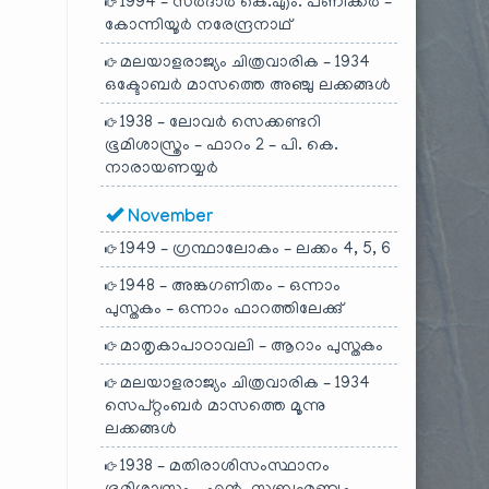
1994 – സർദാർ കെ.എം. പണിക്കർ –
കോന്നിയൂർ നരേന്ദ്രനാഥ്
മലയാളരാജ്യം ചിത്രവാരിക – 1934
ഒക്ടോബർ മാസത്തെ അഞ്ചു ലക്കങ്ങൾ
1938 – ലോവർ സെക്കണ്ടറി
ഭൂമിശാസ്ത്രം – ഫാറം 2 – പി. കെ.
നാരായണയ്യർ
November
1949 – ഗ്രന്ഥാലോകം – ലക്കം 4, 5, 6
1948 – അങ്കഗണിതം – ഒന്നാം
പുസ്തകം – ഒന്നാം ഫാറത്തിലേക്കു്
മാതൃകാപാഠാവലി – ആറാം പുസ്തകം
മലയാളരാജ്യം ചിത്രവാരിക – 1934
സെപ്റ്റംബർ മാസത്തെ മൂന്നു
ലക്കങ്ങൾ
1938 – മതിരാശിസംസ്ഥാനം