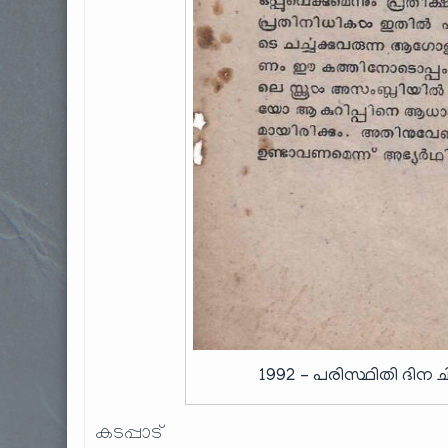
1992 – പരിസ്ഥിതി ദിന 
കടപ്പാട്