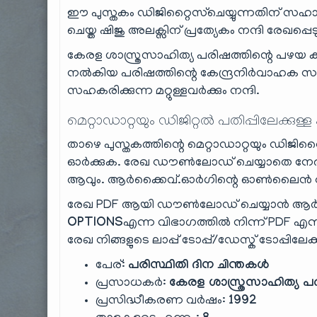
ഈ പുസ്തകം ഡിജിറ്റൈസ്ചെയ്യുന്നതിന് സഹായി
ചെയ്ത ഷിജു അലക്സിന് പ്രത്യേകം നന്ദി രേഖപ്പെടു
കേരള ശാസ്ത്രസാഹിത്യ പരിഷത്തിന്റെ പഴയ 
നൽകിയ പരിഷത്തിന്റെ കേന്ദ്രനിര്‍വാഹക സമ
സഹകരിക്കുന്ന മറ്റുള്ളവർക്കും നന്ദി.
മെറ്റാഡാറ്റയും ഡിജിറ്റൽ പതിപ്പിലേക്കുള്ള
താഴെ പുസ്തകത്തിന്റെ മെറ്റാഡാറ്റയും ഡിജിറ്റ
ഓർക്കുക. രേഖ ഡൗൺലോഡ് ചെയ്യാതെ നേരി
ആവും. ആർക്കൈവ്.ഓർഗിന്റെ ഓൺലൈൻ റീഡ
രേഖ PDF ആയി ഡൗൺലോഡ് ചെയ്യാൻ ആർക
OPTIONS
എന്ന വിഭാഗത്തിൽ നിന്ന് PDF എന്ന
രേഖ നിങ്ങളുടെ ലാപ്പ് ടോപ്പ്/ഡേസ്ക് ടോപ്പിലേക
പേര്:
പരിസ്ഥിതി ദിന ചിന്തകൾ
പ്രസാധകർ:
കേരള ശാസ്ത്രസാഹിത്യ പര
പ്രസിദ്ധീകരണ വർഷം:
1992