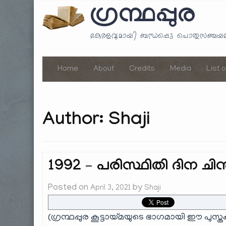
ഗ്രന്ഥപ്പുര
കേരളവുമായി ബന്ധപ്പെട്ട പൊതുസഞ്ച
Home
About
Credits
Media
List 
Author:
Shaji
1992 – പരിസ്ഥിതി ദിന ചി
Posted on
by
April 3, 2021
Shaji
(ഗ്രന്ഥപ്പുര കൂട്ടായ്മയുടെ ഭാഗമായി ഈ പുസ്ത