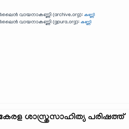
ലൈൻ വായനാകണ്ണി (archive.org):
കണ്ണി
ലൈൻ വായനാകണ്ണി (gpura.org):
കണ്ണി
 കേരള ശാസ്ത്രസാഹിത്യ പരിഷത്ത്