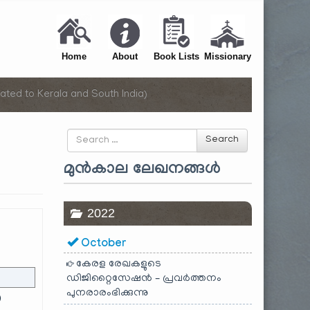
Home
About
Book Lists
Missionary
ated to Kerala and South India)
Search
Search
for
മുൻകാല ലേഖനങ്ങൾ
2022
October
കേരള രേഖകളുടെ
ഡിജിറ്റൈസേഷൻ – പ്രവർത്തനം
പുനരാരംഭിക്കുന്നു
)