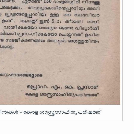
ചിന്തകൾ – കേരള ശാസ്ത്രസാഹിത്യ പരിഷത്ത്