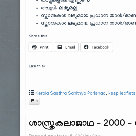
താളുകളുടെ എണ്ണം:
8
അച്ചടി:
ലഭ്യമല്ല
സ്കാനുകൾ ലഭ്യമായ പ്രധാന താൾ/ഓൺ
സ്കാനുകൾ ലഭ്യമായ പ്രധാന താൾ/ഓൺ
Share this:
Print
Email
Facebook
Like this:
,
Kerala Sasthra Sahithya Parishad
kssp leaflets
0
ശാസ്ത്രകലാജാഥ – 2000 –