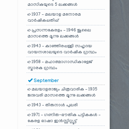
മാസികയുടെ 5 ലക്കങ്ങൾ
1937 – മലയാള മനോരമ
വാർഷികപ്പതിപ്പ്
പ്രസന്നകേരളം – 1946 ജൂലൈ
മാസത്തെ മൂന്നു ലക്കങ്ങൾ
1943 – കാഞ്ഞിരപ്പള്ളി സഹൃദയ
വായനശാലയുടെ വാർഷിക ഗ്രന്ഥം
1958 – മഹാത്മാഗാന്ധികാളേജ്
സ്മാരക ഗ്രന്ഥം
September
മലയാളരാജ്യം ചിത്രവാരിക – 1935
ജനുവരി മാസത്തെ മൂന്നു ലക്കങ്ങൾ
1943 – തിരുനാൾ പുലരി
1971 – ഗണിത-ഭൗതിക പട്ടികകൾ –
കേരള ഭാഷാ ഇൻസ്റ്റിറ്റ്യൂട്ട്