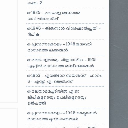
ലക്കം 2
1935 – മലയാള മനോരമ
വാർഷികപ്പതിപ്പ്
1946 – തിരുനാൾ വിശേഷാൽപ്രതി –
ദീപിക
പ്രസന്നകേരളം – 1948 ജനുവരി
മാസത്തെ ലക്കങ്ങൾ
മലയാളരാജ്യം ചിത്രവാരിക – 1935
ഏപ്രിൽ മാസത്തെ രണ്ട് ലക്കങ്ങൾ
1953 – എവരിഡേ സയൻസ് – ഫാറം
6 – എസ്സ്. എ. ജെയിംസ്
മലയാളമച്ചടിയിൽ ഏ,ഓ
ലിപികളുടെയും ഉപലികളുടെയും
ഉൽപ്പത്തി
പ്രസന്നകേരളം – 1946 ഒക്ടോബർ
മാസത്തെ മൂന്നു ലക്കങ്ങൾ