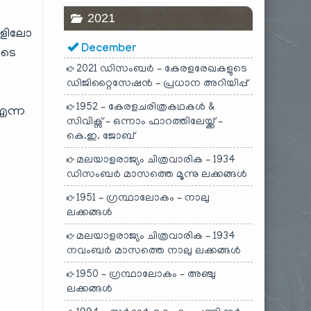
2021
കളിലോ
December
ിടെ
2021 ഡിസംബർ – കേരളരേഖകളുടെ
ഡിജിറ്റൈസേഷൻ – പ്രധാന അറിയിപ്പ്
1952 – കേരളചരിത്രകഥകൾ &
 എന്ന
സിവിക്സ് – ഒന്നാം ഫാറത്തിലേയ്ക്ക് –
കെ.ഇ. ജോബ്
മലയാളരാജ്യം ചിത്രവാരിക – 1934
ഡിസംബർ മാസത്തെ മൂന്നു ലക്കങ്ങൾ
1951 – ഗ്രന്ഥാലോകം – നാലു
ലക്കങ്ങൾ
മലയാളരാജ്യം ചിത്രവാരിക – 1934
നവംബർ മാസത്തെ നാലു ലക്കങ്ങൾ
1950 – ഗ്രന്ഥാലോകം – അഞ്ചു
ലക്കങ്ങൾ