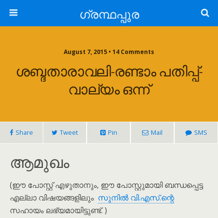
ഗ്രന്ഥപ്പുര
August 7, 2015 • 14 Comments
ശബ്ദതാരാവലി-രണ്ടാം പതിപ്പ്-
വാല്യം ഒന്ന്
Share
Tweet
Pin
Mail
SMS
ആമുഖം
(ഈ പോസ്റ്റ് എഴുതാനും, ഈ പോസ്റ്റുമായി ബന്ധപ്പെട്ട
എല്ലാ വിഷയങ്ങളിലും
സുനിൽ വി.എസ്.ന്റെ
സഹായം ലഭ്യമായിട്ടുണ്ട്. )