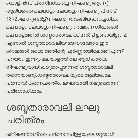
കൊളിൻസ് പ്രസിദ്ധീകരിച്ച നിഘണ്ടു ആണു്
ആദ്യത്തെ മലയാളം-മലയാളം നിഘണ്ടു. പിന്നീട്
1872ലെ ഗുണ്ടർട്ട് നിഘണ്ടു തുടങ്ങിയ കുറച്ചധികം
മലയാളം-മലയാളം നിഘണ്ടുനിർമ്മാണ ശ്രമങ്ങൾ
മലയാളത്തിൽ ശബ്ദതാരാവലിക്ക് മുൻപ് ഉണ്ടായിട്ടൂണ്ട്.
എന്നാൽ ശബ്ദതാരാവലിയുടെ വരവോടെ ഈ
ശ്രമങ്ങൾ ഒക്കെ അതിന്റെ പൂർണ്ണതയിലെത്തി എന്ന്
പറയാം. ഇന്നും മലയാളത്തിലെ ആധികാരിക
നിഘണ്ടുവായി കരുതപ്പെടുന്നത് ശബ്ദതാരാവലി
തന്നെയാണു്.ശബ്ദതാരാവലിയുടെ ആദ്യകാല
പ്രസിദ്ധീകരണചരിത്രം ലഘുവായി നമുക്കൊന്നു്
പരിശോധിക്കാം.
ശബ്ദതാരാവലി-ലഘു
ചരിത്രം
ശ്രീകണ്‌ഠേശ്വരം പദ്മനാഭപിള്ളയുടെ ഒറ്റയാൾ