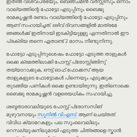
ഇതിൽ വിശ്വപ്രഭയും, ബെഞ്ചമിൻ വർസ്സീസും ഒന്നാം
വാല്യത്തിന്റെ ഫോട്ടോ എടുപ്പിനും ബൈജു
രാമകൃഷ്ണൻ രണ്ടാം വാല്യത്തിന്റെ ഫോട്ടോ എടുപ്പിനും
ആണ് സഹായിച്ചത്. ഒഴിവ് ദിവസങ്ങളിൽ മാത്രമേ
ഞങ്ങൾക്ക് ഇതിനായി ഇടകിട്ടിയുള്ളൂ എന്നതിനാൽ ഈ
പ്രക്രിയ തന്നെ ഏതാണ്ട് 2 മാസം നീണ്ടുനിന്നു.
ഫോട്ടോ എടുപ്പിനുശെഷം ഫോട്ടോ എടുത്ത താളുകൾ
ഒക്കെ ക്രമത്തിലാക്കി പോസ്റ്റ് പ്രോസ്സിങ്ങിനു്
തയ്യാറാക്കുക, ഔട്ട് ഓഫ് ഫോക്കസ് ആയ
താളുകളുടെ ഫോട്ടോകൾ പിന്നെയും എടുക്കുക
തുടങ്ങിയ പണികൾ ഒക്കെ ഉണ്ടായിരുന്നു. ഇതിനൊക്കെ
ബൈജു രാമകൃഷ്ണൻ വളരെയധികം സഹായിച്ചു.
ശബ്ദതാരാവലിയുടെ പോസ്റ്റ് പ്രോസസിങ്
മുഴുവനായും
സുനിൽ വി.എസ്.
ആണ് ചെയ്തത്.
വിവിധ ക്യാമറകളും പല സൂംലെവലിലും
റെസല്യൂഷനിലുമായി എടുത്ത ചിത്രങ്ങളെ സ്കാൻ