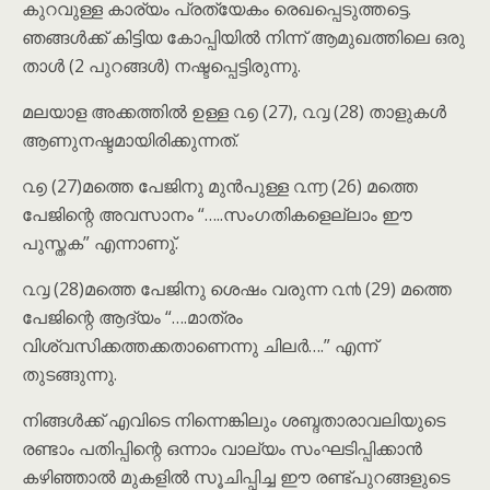
കുറവുള്ള കാര്യം പ്രത്യേകം രെഖപ്പെടുത്തട്ടെ.
ഞങ്ങൾക്ക് കിട്ടിയ കോപ്പിയിൽ നിന്ന് ആമുഖത്തിലെ ഒരു
താൾ (2 പുറങ്ങൾ) നഷ്ടപ്പെട്ടിരുന്നു.
മലയാള അക്കത്തിൽ ഉള്ള ൨൭ (27), ൨൮ (28) താളുകൾ
ആണുനഷ്ടമായിരിക്കുന്നത്.
൨൭ (27)മത്തെ പേജിനു മുൻപുള്ള ൨൬ (26) മത്തെ
പേജിന്റെ അവസാനം “…..സംഗതികളെല്ലാം ഈ
പുസ്തക” എന്നാണു്.
൨൮ (28)മത്തെ പേജിനു ശെഷം വരുന്ന ൨൯ (29) മത്തെ
പേജിന്റെ ആദ്യം “….മാത്രം
വിശ്വസിക്കത്തക്കതാണെന്നു ചിലർ….” എന്ന്
തുടങ്ങുന്നു.
നിങ്ങൾക്ക് എവിടെ നിന്നെങ്കിലും ശബ്ദതാരാവലിയുടെ
രണ്ടാം പതിപ്പിന്റെ ഒന്നാം വാല്യം സംഘടിപ്പിക്കാൻ
കഴിഞ്ഞാൽ മുകളിൽ സൂചിപ്പിച്ച ഈ രണ്ട്പുറങ്ങളുടെ