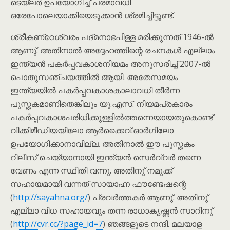
ടെയ്ലർ ഉപയോഗിച്ച് പരമാവധി
ഒരേപോലെയാക്കിയെടുക്കാൻ ശ്രമിച്ചിട്ടുണ്ട്.
ശ്രീകണ്‌ഠേശ്വരം പദ്മനാഭപിള്ള മരിക്കുന്നത് 1946-ൽ
ആണു്. അതിനാൽ അദ്ദേഹത്തിന്റെ രചനകൾ എല്ലാം
ഇന്ത്യൻ പകർപ്പവകാശനിയമം അനുസരിച്ച് 2007-ൽ
പൊതുസഞ്ചയത്തിൽ ആയി. അതേസമയം
ഇന്ത്യയിൽ പകർപ്പവകാശകാലാവധി തീർന്ന
പുസ്തകമാണിതെങ്കിലും യു.എസ്. നിയമപ്രകാരം
പകർപ്പവകാശപരിധിക്കുള്ളിൽത്തന്നെയായതുകൊണ്ട്
വിക്കിമീഡിയയിലോ ആർക്കൈവ്.ഓർഗിലോ
ഉപയോഗിക്കാനാവില്ല. അതിനാൽ ഈ പുസ്തകം
റിലീസ് ചെയ്യാനായി ഇന്ത്യൻ സെർവ്വർ തന്നെ
വേണം എന്ന സ്ഥിതി വന്നു. അതിനു് നമുക്ക്
സഹായമായി വന്നത് സായാഹ്ന ഫൗണ്ടേഷന്റെ
(
http://sayahna.org/
) പ്രവർത്തകർ ആണു്. അതിനു്
എല്ലാ വിധ സഹായവും തന്ന രാധാകൃഷ്ണൻ സാറിനു്
(
http://cvr.cc/?page_id=7
) ഞങ്ങളുടെ നന്ദി. മലയാള