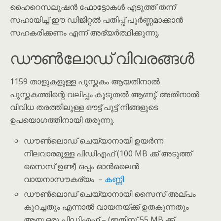
ഹൈറെസലൂഷൻ ഫോട്ടോകൾ എടുത്ത് തന്ന്
സഹായിച്ച് ഈ ഡിജിറ്റൽ പതിപ്പ് പൂർണ്ണമാക്കാൻ
സഹകരിക്കണം എന്ന് അഭ്യർത്ഥിക്കുന്നു.
ഡൗൺലോഡ് വിവരങ്ങൾ
1159 താളുകളുള്ള പുസ്തകം ആയതിനാൽ
പുസ്തകത്തിന്റെ വലിപ്പം കൂടുതൽ ആണു്. അതിനാൽ
വിവിധ തരത്തിലുള്ള ഔട്ട് പുട്ട് നിങ്ങളുടെ
ഉപയൊഗത്തിനായി തരുന്നു.
ഡൗൺലൊഡ് ചെയ്യാനായി ഉയർന്ന
നിലവാരമുള്ള പിഡിഎഫ് (100 MB ക്ക് അടുത്ത്
സൈസ് ഉണ്ട്) ഒപ്പം ഓൻലൈൻ
വായനാസൗകര്യം –
കണ്ണി
ഡൗൺലൊഡ് ചെയ്യാനായി സൈസ് അല്പം
കുറച്ചതും എന്നാൽ വായനയ്ക്ക് ഉതകുന്നതും
ആയ ഒരു പിഡിഎഫ് – (ഇതിനു് 55 MB ക്ക്