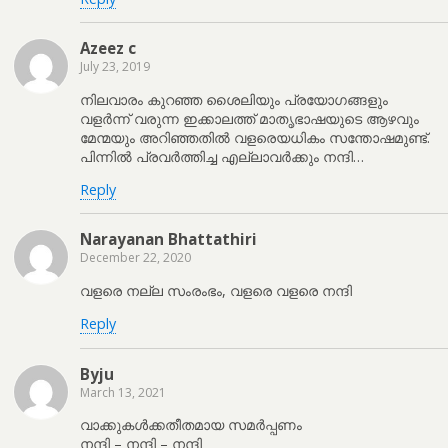
Azeez c
July 23, 2019
നിലവാരം കുറഞ്ഞ ശൈലിയും പ്രയോഗങ്ങളും
വളർന്ന് വരുന്ന ഇക്കാലത്ത് മാതൃഭാഷയുടെ ആഴവും
മേന്മയും അറിഞ്ഞതിൽ വളരെയധികം സന്തോഷമുണ്ട്.
പിന്നിൽ പ്രവർത്തിച്ച എല്ലാവർക്കും നന്ദി…
Reply
Narayanan Bhattathiri
December 22, 2020
വളരെ നല്ല സംരംഭം, വളരെ വളരെ നന്ദി
Reply
Byju
March 13, 2021
വാക്കുകൾക്കതീതമായ സമർപ്പണം
നന്ദി – നന്ദി – നന്ദി