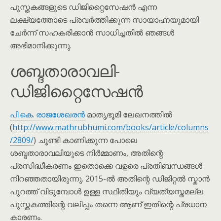
പുസ്തകങ്ങളുടെ ഡിജിറ്റൈസേഷൻ എന്ന
ലക്ഷ്യത്തോടെ പ്രവർത്തിക്കുന്ന സായാഹ്നയുമായി
ചേർന്ന് സഹകരിക്കാൻ സാധിച്ചതിൽ ഞങ്ങൾ
അഭിമാനിക്കുന്നു.
ശബ്ദതാരാവലി-
ഡിജിറ്റൈസേഷൻ
പി.കെ. രാജശേഖരൻ
മാതൃഭൂമി ലേഖനത്തിൽ
(
http://www.mathrubhumi.com/books/article/columns
/2809/
) ചൂണ്ടി കാണിക്കുന്ന പോലെ
ശബ്ദതാരാവലിയുടെ നിർമ്മാണം, അതിന്റെ
പ്രസിദ്ധീകരണം ഇതൊക്കെ വളരെ പ്രതിബന്ധങ്ങൾ
നിറഞ്ഞതായിരുന്നു. 2015-ൽ അതിന്റെ ഡിജിറ്റൽ സ്കാൻ
പുറത്ത് വിടുമ്പോൾ ഉള്ള സ്ഥിതിയും വ്യത്യസ്തമല്ല.
പുസ്തകത്തിന്റെ വലിപ്പം തന്നെ ആണ് ഇതിന്റെ പ്രധാന
കാരണം.