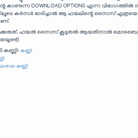
ന്റെ കാണുന്ന DOWNLOAD OPTIONS എന്ന വിഭാഗത്തിൽ നി
 ലിങ്കിലൂടെ കർസർ ഓടിച്ചാൽ ആ ഫയലിന്റെ സൈസ് എത്രയെന
ാണ്.
ിക്കരുത്. ഫയൽ സൈസ് കൂടുതൽ ആയതിനാൽ മൊബൈ
യുണ്ട്)
ി കണ്ണി:
കണ്ണി
്ണി
രന്ഥശാല കണ്ണി