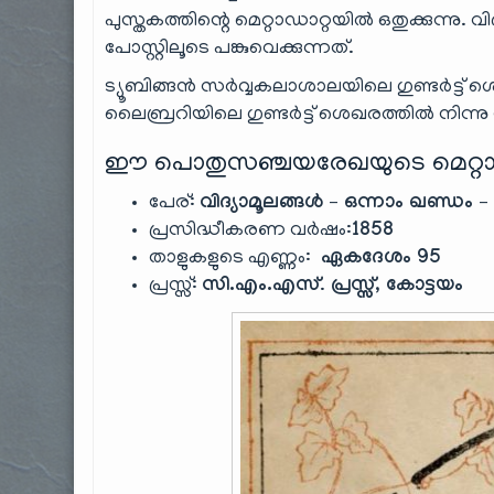
പുസ്തകത്തിന്റെ മെറ്റാഡാറ്റയിൽ ഒതുക്കുന്നു.
പോസ്റ്റിലൂടെ പങ്കുവെക്കുന്നത്.
ട്യൂബിങ്ങൻ സർവ്വകലാശാലയിലെ ഗുണ്ടർട്ട് ശ
ലൈബ്രറിയിലെ ഗുണ്ടർട്ട് ശെഖരത്തിൽ നിന്നു നമ
ഈ പൊതുസഞ്ചയരേഖയുടെ മെറ്റാ
പേര്:
വിദ്യാമൂലങ്ങൾ – ഒന്നാം ഖണ്ഡ
പ്രസിദ്ധീകരണ വർഷം:
1858
താളുകളുടെ എണ്ണം:
ഏകദേശം 95
പ്രസ്സ്:
സി.എം.എസ്
.
പ്രസ്സ്, കോട്ടയം