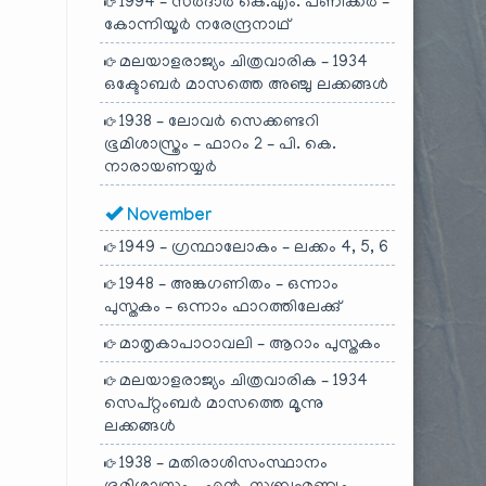
1994 – സർദാർ കെ.എം. പണിക്കർ –
കോന്നിയൂർ നരേന്ദ്രനാഥ്
മലയാളരാജ്യം ചിത്രവാരിക – 1934
ഒക്ടോബർ മാസത്തെ അഞ്ചു ലക്കങ്ങൾ
1938 – ലോവർ സെക്കണ്ടറി
ഭൂമിശാസ്ത്രം – ഫാറം 2 – പി. കെ.
നാരായണയ്യർ
November
1949 – ഗ്രന്ഥാലോകം – ലക്കം 4, 5, 6
1948 – അങ്കഗണിതം – ഒന്നാം
പുസ്തകം – ഒന്നാം ഫാറത്തിലേക്കു്
മാതൃകാപാഠാവലി – ആറാം പുസ്തകം
മലയാളരാജ്യം ചിത്രവാരിക – 1934
സെപ്റ്റംബർ മാസത്തെ മൂന്നു
ലക്കങ്ങൾ
1938 – മതിരാശിസംസ്ഥാനം