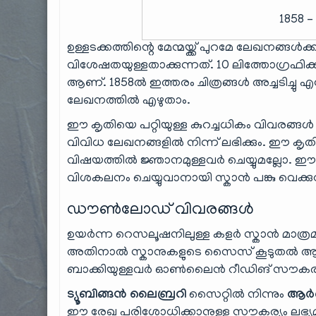
1858 –
ഉള്ളടക്കത്തിന്റെ മേന്മയ്ക്ക് പുറമേ ലേഖനങ്ങ
വിശേഷതയുള്ളതാക്കുന്നത്. 10 ലിത്തോഗ്രഫിക്ക
ആണ്. 1858ൽ ഇത്തരം ചിത്രങ്ങൾ അച്ചടിച്ചു എന
ലേഖനത്തിൽ എഴുതാം.
ഈ കൃതിയെ പറ്റിയുള്ള കുറച്ചധികം വിവരങ
വിവിധ ലേഖനങ്ങളിൽ നിന്ന് ലഭിക്കും. ഈ ക
വിഷയത്തിൽ ജ്ഞാനമുള്ളവർ ചെയ്യുമല്ലോ. ഈ പു
വിശകലനം ചെയ്യുവാനായി സ്കാൻ പങ്കു വെക്കുന
ഡൗൺലോഡ് വിവരങ്ങൾ
ഉയർന്ന റെസലൂഷനിലുള്ള കളർ സ്കാൻ മാത്രമാണ്
അതിനാൽ സ്കാനുകളുടെ സൈസ് കൂടുതൽ ആണ്
ബാക്കിയുള്ളവർ ഓൺലൈൻ റീഡിങ് സൗകര്യം ഉ
ട്യൂബിങ്ങൻ ലൈബ്രറി
സൈറ്റിൽ നിന്നും
ആർക
ഈ രേഖ പരിശോധിക്കാനുള്ള സൗകര്യം ലഭ്യമ