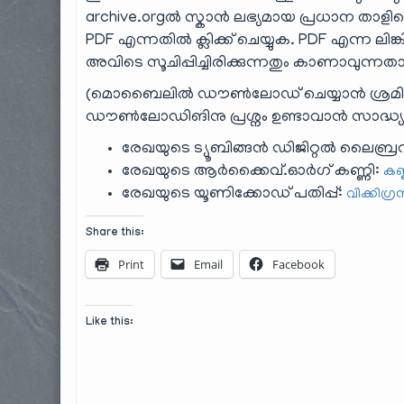
archive.orgൽ സ്കാൻ ലഭ്യമായ പ്രധാന താളി
PDF എന്നതിൽ ക്ലിക്ക് ചെയ്യുക. PDF എന്ന
അവിടെ സൂചിപ്പിച്ചിരിക്കുന്നതും കാണാവുന്നത
(മൊബൈലിൽ ഡൗൺലോഡ് ചെയ്യാൻ ശ്രമ
ഡൗ‌ൺലോഡിങിനു പ്രശ്നം ഉണ്ടാവാൻ സാദ്ധ്യത
രേഖയുടെ ട്യൂബിങ്ങൻ ഡിജിറ്റൽ ലൈബ്രറ
രേഖയുടെ ആർക്കൈവ്.ഓർഗ് കണ്ണി:
കണ
രേഖയുടെ യൂണിക്കോഡ് പതിപ്പ്:
വിക്കിഗ്
Share this:
Print
Email
Facebook
Like this: