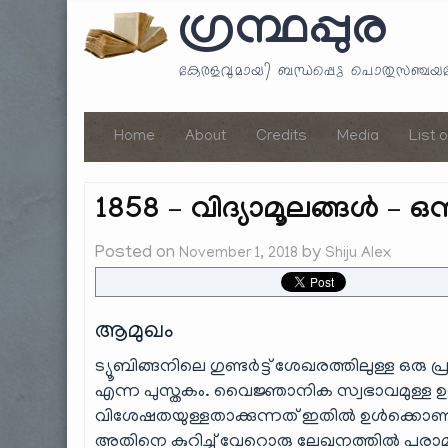
ഗ്രന്ഥപ്പുര
കേരളവുമായി ബന്ധപ്പെട്ട പൊതുസഞ്ച
Home
About
Credits
Media
List 
1858 – വിദ്യാമൂലങ്ങൾ –
Posted on
by
November 1, 2018
Shiju Alex
ആമുഖം
ട്യൂബിങ്ങനിലെ ഗുണ്ടർട്ട് ശേഖരത്തിലുള്ള ഒരു 
എന്ന പുസ്തകം. വൈജ്ഞാനിക സ്വഭാവമുള്ള ഉള
വിശേഷതയുള്ളതാക്കുന്നത് ഇതിൽ ഉൾക്കൊണ്ടിരി
അതിനെ കുറിച്ച് വേറൊരു ലേഖനത്തിൽ പരാമ