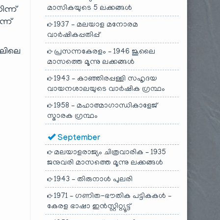
മാസികയുടെ 5 ലക്കങ്ങൾ
ന്ന്
്ന്
1937 – മലയാള മനോരമ
വാർഷികപ്പതിപ്പ്
ലിലെ
പ്രസന്നകേരളം – 1946 ജൂലൈ
മാസത്തെ മൂന്നു ലക്കങ്ങൾ
1943 – കാഞ്ഞിരപ്പള്ളി സഹൃദയ
വായനശാലയുടെ വാർഷിക ഗ്രന്ഥം
1958 – മഹാത്മാഗാന്ധികാളേജ്
സ്മാരക ഗ്രന്ഥം
September
മലയാളരാജ്യം ചിത്രവാരിക – 1935
ജനുവരി മാസത്തെ മൂന്നു ലക്കങ്ങൾ
1943 – തിരുനാൾ പുലരി
1971 – ഗണിത-ഭൗതിക പട്ടികകൾ –
കേരള ഭാഷാ ഇൻസ്റ്റിറ്റ്യൂട്ട്