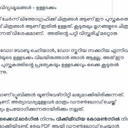
 വിദ്യാമൂലങ്ങൾ – ഉള്ളടക്കം
ൾക്ക് ചേർന്ന് ലിത്തോഗ്രഫിക്ക് ചിത്രങ്ങൾ ആണ് ഈ പുസ്തകത്
് ചിത്രങ്ങൾ ആണ് ഇതിൽ ഉള്ളത്. കൂടുതലും മൃഗങ്ങളുടെ ചിത്
്നത് വിശേഷമാണ്. അതിന്റെ പറ്റി വിസ്തരിച്ച് മറ്റൊരു
്ങൾ ഡോ: ബാബു ചെറിയാൻ, ഡോ: സ്കറിയ സക്കറിയ എന്നി
ൃതിയുടെ ഉള്ളടക്കം വിലയിരുത്താൻ ഞാൻ ആളല്ല. അത് ഈ
സ്തകത്തിന്റെ പ്രത്യേകയും ഉള്ളടക്കവും ഒക്കെ കൂടുതൽ
്നു.
 ട്യൂബിങ്ങൻ യൂണിവേഴ്സിറ്റി ലഭ്യമാക്കിയിരിക്കുന്നത്.
. അത്യാവശ്യമുള്ളവർ മാത്രം ഡൗൺലോഡ് ചെയ്ത്
പയോഗിക്കുന്നതായിരിക്കും നല്ലത്.
്കൈവ്.ഓർഗിൽ
നിന്നും
വിക്കിമീഡിയ കോമൺസിൽ
നിന
ാക്കിയിട്ടൂണ്ട്. രേഖ PDF ആയി ഡൗൺലോഡ് ചെയ്യാൻ