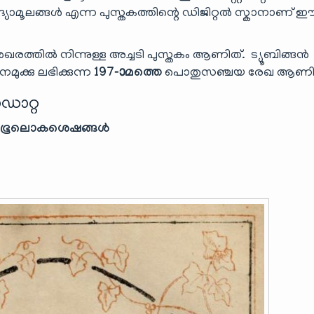
 വിദ്യാമൂലങ്ങൾ എന്ന പുസ്തകത്തിന്റെ ഡിജിറ്റൽ സ്കാനാണ് 
െഖരത്തിൽ നിന്നുള്ള അച്ചടി പുസ്തകം ആണിത്. ട്യൂബിങ്ങൻ
ുക്കു ലഭിക്കുന്ന
197-ാമത്തെ
പൊതുസഞ്ചയ രേഖ ആണിത
ഡാറ്റ
ം – ഭൂലൊകശെഷങ്ങൾ