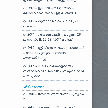
ഭൂമിശാസ്ത്രം – എൻ. സുബ്രഹ്മണ്യം
1948 – ജൂലായ് – ഒക്ടോബർ –
ലോകവാണിയുടെ ഏഴു ലക്കങ്ങൾ
1949 – ഗ്രന്ഥാലോകം – വാല്യം 1
ലക്കം 3
1937 – കേരളകൗമുദി – പുസ്തകം 28
ലക്കം 10, 11, 12, 13 (1937 മാർച്ച്)
1949 – ശ്രീചിത്രാ മലയാളപാഠാവലി
– നാലാം പുസ്തകം – നാലാം
ഫാറത്തിലേയ്ക്ക്
1945 – 1948 – മലയാളരാജ്യം
തിരുനാൾ വിശേഷാൽപ്രതിയുടെ നാലു
പതിപ്പുകൾ
October
1958 – ജനറൽ സയൻസ് – പുസ്തകം
5
1948 – ലോകവാണി – വാല്യം 1 –