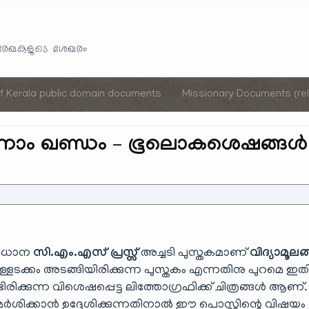
Skip
to
യരേഖകളുടെ ശേഖരം
content
of Kerala public domain documents
Missionary Documents (rel
 ഒന്നാം ഖണ്ഡം – ഭൂലൊകശെഷങ്ങൾ
പ്രധാന
സി.എം.എസ് പ്രസ്സ്
അച്ചടി പുസ്തകമാണ്
വിദ്യാമൂല
്ളടക്കം അടങ്ങിയിരിക്കുന്ന പുസ്തകം എന്നതിനു പുറമെ ഇ
ക്കുന്ന വിശെഷപ്പെട്ട ലിത്തോഗ്രഫിക്ക് ചിത്രങ്ങൾ ആണ്.
ർശിക്കാൻ ഉദ്ദേശിക്കുന്നതിനാൽ ഈ പൊസ്റ്റിന്റെ വിഷ