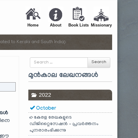
Home
About
Book Lists
Missionary
ated to Kerala and South India)
Search
Search
for
മുൻകാല ലേഖനങ്ങൾ
2022
October
ങ്ങൾ
കേരള രേഖകളുടെ
തിനെ
ഡിജിറ്റൈസേഷൻ – പ്രവർത്തനം
പുനരാരംഭിക്കുന്നു
യം ഈ