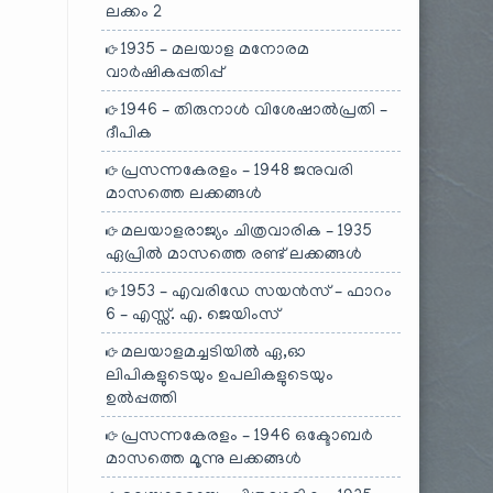
ലക്കം 2
1935 – മലയാള മനോരമ
വാർഷികപ്പതിപ്പ്
1946 – തിരുനാൾ വിശേഷാൽപ്രതി –
ദീപിക
പ്രസന്നകേരളം – 1948 ജനുവരി
മാസത്തെ ലക്കങ്ങൾ
മലയാളരാജ്യം ചിത്രവാരിക – 1935
ഏപ്രിൽ മാസത്തെ രണ്ട് ലക്കങ്ങൾ
1953 – എവരിഡേ സയൻസ് – ഫാറം
6 – എസ്സ്. എ. ജെയിംസ്
മലയാളമച്ചടിയിൽ ഏ,ഓ
ലിപികളുടെയും ഉപലികളുടെയും
ഉൽപ്പത്തി
പ്രസന്നകേരളം – 1946 ഒക്ടോബർ
മാസത്തെ മൂന്നു ലക്കങ്ങൾ