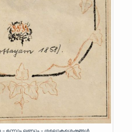
്ങൾ – ഒന്നാം ഖണ്ഡം – ഭൂലൊകശെഷങ്ങൾ