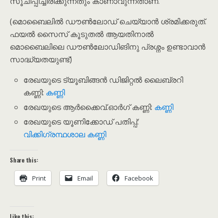
സൂചിപ്പിച്ചിരിക്കുന്നതും കാണാവുന്നതാണ്.
(മൊബൈലിൽ ഡൗൺലോഡ് ചെയ്യാൻ ശ്രമിക്കരുത്.
ഫയൽ സൈസ് കൂടുതൽ ആയതിനാൽ
മൊബൈലിലെ ഡൗ‌ൺലോഡിങിനു പ്രശ്നം ഉണ്ടാവാൻ
സാദ്ധ്യതയുണ്ട്)
രേഖയുടെ ട്യൂബിങ്ങൻ ഡിജിറ്റൽ ലൈബ്രറി
കണ്ണി:
കണ്ണി
രേഖയുടെ ആർക്കൈവ്.ഓർഗ് കണ്ണി:
കണ്ണി
രേഖയുടെ യൂണിക്കോഡ് പതിപ്പ്:
വിക്കിഗ്രന്ഥശാല കണ്ണി
Share this:
Print
Email
Facebook
Like this: