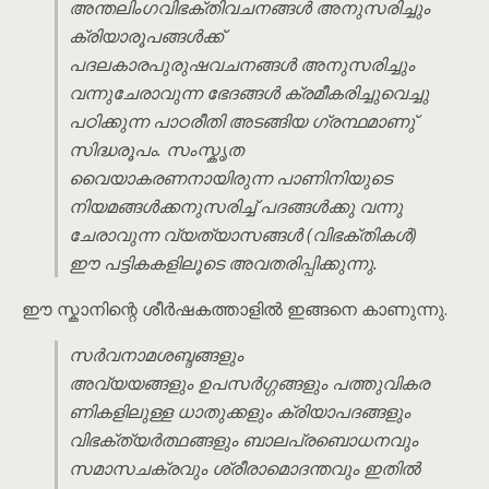
അന്തലിംഗവിഭക്തിവചനങ്ങൾ അനുസരിച്ചും
ക്രിയാരൂപങ്ങൾക്ക്
പദലകാരപുരുഷവചനങ്ങൾ അനുസരിച്ചും
വന്നുചേരാവുന്ന ഭേദങ്ങൾ ക്രമീകരിച്ചുവെച്ചു
പഠിക്കുന്ന പാഠരീതി അടങ്ങിയ ഗ്രന്ഥമാണു്
സിദ്ധരൂപം. സംസ്കൃത
വൈയാകരണനായിരുന്ന പാണിനിയുടെ
നിയമങ്ങൾക്കനുസരിച്ച് പദങ്ങൾക്കു വന്നു
ചേരാവുന്ന വ്യത്യാസങ്ങൾ (വിഭക്തികൾ)
ഈ പട്ടികകളിലൂടെ അവതരിപ്പിക്കുന്നു.
ഈ സ്കാനിന്റെ ശീർഷകത്താളിൽ ഇങ്ങനെ കാണുന്നു.
സർവനാമശബ്ദങ്ങളും
അവ്യയങ്ങളും ഉപസർഗ്ഗങ്ങളും പത്തുവികര
ണികളിലുള്ള ധാതുക്കളും ക്രിയാപദങ്ങളും
വിഭക്ത്യർത്ഥങ്ങളും ബാലപ്രബൊധനവും
സമാസചക്രവും ശ്രീരാമൊദന്തവും ഇതിൽ