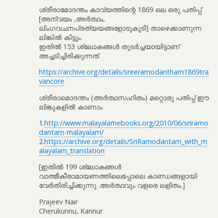
ശ്രീരാമോദന്തം കാവ്യത്തിന്റെ 1869 ലെ ഒരു പതിപ്പ്
[അന്വയം ,അർത്ഥം,
ലിംഗവചനപ്രത്യയങ്ങളോടുകൂടി] താഴെക്കാണുന്ന
ലിങ്കിൽ കിട്ടും.
ഇതിൽ 153 ശ്ലോകങ്ങൾ തുടർച്ചയായിട്ടാണ്
അച്ചടിച്ചിരിക്കുന്നത്
https://archive.org/details/sreeramodantham1869tra
vancore
ശ്രീരാമൊദന്തം (അർത്ഥസഹിതം) മറ്റൊരു പതിപ്പ് ഈ
ലിങ്കുകളിൽ കാണാം
1.
http://www.malayalamebooks.org/2010/06/sriramo
dantam-malayalam/
2.
https://archive.org/details/SriRamodantam_with_m
alayalam_translation
[ഇതിൽ 199 ശ്ലോകങ്ങൾ
വാത്മീകീരാമായണത്തിലെപ്പോലെ കാണ്ഡങ്ങളായി
വേർതിരിച്ചിക്കുന്നു .അർത്ഥവും വളരെ ലളിതം.]
Prajeev Nair
Cherukunnu, Kannur