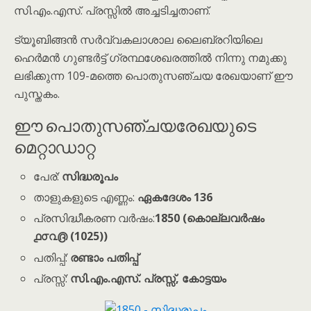
സി.എം.എസ്. പ്രസ്സിൽ അച്ചടിച്ചതാണ്.
ട്യൂബിങ്ങൻ സർവ്വകലാശാല ലൈബ്രറിയിലെ
ഹെർമൻ ഗുണ്ടർട്ട് ഗ്രന്ഥശേഖരത്തിൽ നിന്നു നമുക്കു
ലഭിക്കുന്ന 109-മത്തെ പൊതുസഞ്ചയ രേഖയാണ് ഈ
പുസ്തകം.
ഈ പൊതുസഞ്ചയരേഖയുടെ
മെറ്റാഡാറ്റ
പേര്:
സിദ്ധരൂപം
താളുകളുടെ എണ്ണം:
ഏകദേശം 136
പ്രസിദ്ധീകരണ വർഷം:
1850 (കൊല്ലവർഷം
൧൦൨൫ (1025))
പതിപ്പ്:
രണ്ടാം പതിപ്പ്
പ്രസ്സ്:
സി.എം.എസ്. പ്രസ്സ്, കോട്ടയം