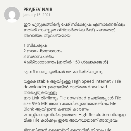
PRAJEEV NAIR
January 15, 2021
ഈ പുസ്തകത്തിന്റെ പേര് സിദ്ധരൂപം എന്നാണെങ്കിലും
ഇതിൽ സംസ്കൃത വിദ്യാർത്ഥികൾക്ക് (പണ്ടത്തെ)
അവശ്യം ആവശ്യമായ
1.സിദ്ധരൂപം
2.ബാലപ്രബോധനം
3.സമാസചക്രം
4.ശ്രീരാമോദന്തം [ഇതിൽ 153 ശ്ലോകങ്ങൾ]
എന്നീ നാലുകൃതികൾ അടങ്ങിയിരിക്കുന്നു.
വളരെ stable ആയിട്ടുള്ള High Speed Internet / File
downloader ഉണ്ടെങ്കിൽ മാത്രമെ download
തരപ്പെടുകയുള്ളൂ.
ഈ Link ൽനിന്നും File download ചെയ്തപ്പോൾ File
size 99.6 MB തന്നെ കാണിക്കുന്നെണ്ടെങ്കിലും File
Blank ആയിട്ടാണ് കണ്ടത്; കാരണം
മനസ്സിലാകുന്നില്ല. ഇത്തരം High Resolution നിലുള്ള
മിക്ക File കൾക്കും ഇതേ അവസ്ഥയാണ് അനുഭവം.
ട്യൂബിങ്ങൻ ലൈബ്രറി സൈറ്റിൽ നിന്നും File