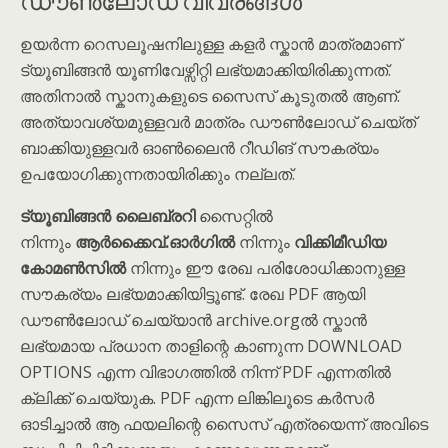
ഉയർന്ന റെസലൂഷനിലുള്ള കളർ സ്കാൻ മാത്രമാണ്
ട്യൂബിങ്ങൻ യൂണിവേഴ്സിറ്റി ലഭ്യമാക്കിയിരിക്കുന്നത്.
അതിനാൽ സ്കാനുകളുടെ സൈസ് കൂടുതൽ ആണ്.
അത്യാവശ്യമുള്ളവർ മാത്രം ഡൗൺലോഡ് ചെയ്ത്
ബാക്കിയുള്ളവർ ഓൺലൈൻ റീഡിങ് സൗകര്യം
ഉപയോഗിക്കുന്നതായിരിക്കും നല്ലത്.
ട്യൂബിങ്ങൻ ലൈബ്രറി
സൈറ്റിൽ
നിന്നും
ആർക്കൈവ്.ഓർഗിൽ
നിന്നും
വിക്കിമീഡിയ
കോമൺസിൽ
നിന്നും ഈ രേഖ പരിശോധിക്കാനുള്ള
സൗകര്യം ലഭ്യമാക്കിയിട്ടൂണ്ട്. രേഖ PDF ആയി
ഡൗൺലോഡ് ചെയ്യാൻ archive.orgൽ സ്കാൻ
ലഭ്യമായ പ്രധാന താളിന്റെ കാണുന്ന DOWNLOAD
OPTIONS എന്ന വിഭാഗത്തിൽ നിന്ന് PDF എന്നതിൽ
ക്ലിക്ക് ചെയ്യുക. PDF എന്ന ലിങ്കിലൂടെ കർസർ
ഓടിച്ചാൽ ആ ഫയലിന്റെ സൈസ് എത്രയെന്ന് അവിടെ