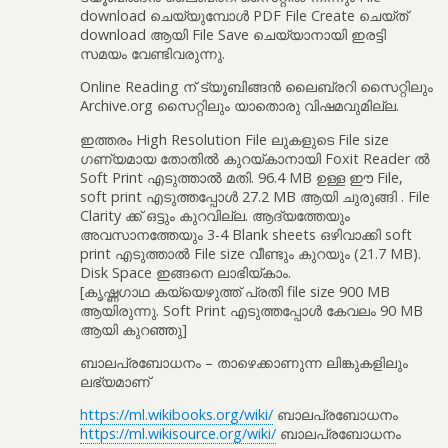
download ചെയ്യുമ്പോൾ PDF File Create ചെയ്ത്
download ആയി File Save ചെയ്യാനായി ഇരട്ടി
സമയം വേണ്ടിവരുന്നു.
Online Reading ന് ട്യൂബിങ്ങൻ ലൈബ്രറി സൈറ്റിലും
Archive.org സൈറ്റിലും യാതൊരു വിഷമവുമില്ല.
ഇത്തരം High Resolution File ലുകളുടെ File size
ഗണ്യമായ തോതിൽ കുറയ്കാനായി Foxit Reader ൽ
Soft Print എടുത്താൽ മതി. 96.4 MB ഉള്ള ഈ File,
soft print എടുത്തപ്പോൾ 27.2 MB ആയി ചുരുങ്ങി . File
Clarity ക്ക് ഒട്ടും കുറവില്ല. ആദ്യത്തേയും
അവസാനത്തേയും 3-4 Blank sheets ഒഴിവാക്കി soft
print എടുത്താൽ File size വീണ്ടും കുറയും (21.7 MB).
Disk Space ഇങ്ങനെ ലാഭിയ്കാം.
[കൃഷ്ണഗാഥ കയ്യെഴുത്ത് പ്രതി file size 900 MB
ആയിരുന്നു. Soft Print എടുത്തപ്പോൾ കേവലം 90 MB
ആയി കുറഞ്ഞു]
ബാലപ്രബോധനം – താഴെക്കാണുന്ന ലിങ്കുകളിലും
ലഭ്യമാണ്
https://ml.wikibooks.org/wiki/
ബാലപ്രബോധനം
https://ml.wikisource.org/wiki/
ബാലപ്രബോധനം