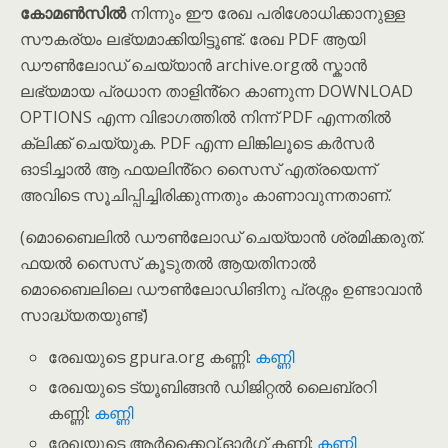
കോമൺസിൽ
നിന്നും ഈ രേഖ പരിശോധിക്കാനുള്ള
സൗകര്യം ലഭ്യമാക്കിയിട്ടൂണ്ട്. രേഖ PDF ആയി
ഡൗൺലോഡ് ചെയ്യാൻ archive.orgൽ സ്കാൻ
ലഭ്യമായ പ്രധാന താളിൻ്റെ കാണുന്ന DOWNLOAD
OPTIONS എന്ന വിഭാഗത്തിൽ നിന്ന് PDF എന്നതിൽ
ക്ലിക്ക് ചെയ്യുക. PDF എന്ന ലിങ്കിലൂടെ കർസർ
ഓടിച്ചാൽ ആ ഫയലിൻ്റെ സൈസ് എത്രയെന്ന്
അവിടെ സൂചിപ്പിച്ചിരിക്കുന്നതും കാണാവുന്നതാണ്.
(മൊബൈലിൽ ഡൗൺലോഡ് ചെയ്യാൻ ശ്രമിക്കരുത്.
ഫയൽ സൈസ് കൂടുതൽ ആയതിനാൽ
മൊബൈലിലെ ഡൗ‌ൺലോഡിങിനു പ്രശ്നം ഉണ്ടാവാൻ
സാദ്ധ്യതയുണ്ട്)
രേഖയുടെ gpura.org കണ്ണി:
കണ്ണി
രേഖയുടെ ട്യൂബിങ്ങൻ ഡിജിറ്റൽ ലൈബ്രറി
കണ്ണി:
കണ്ണി
രേഖയുടെ ആർക്കൈവ്.ഓർഗ് കണ്ണി:
കണ്ണി