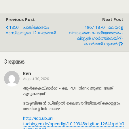
Previous Post
Next Post
1850 – പശ്ചിമൊദയം
1867-1870 - മലയാള
മാസികയുടെ 12 ലക്കങ്ങൾ
വ്യാകരണ ചോദ്യോത്തരം -
ലിസ്റ്റൻ ഗാർത്ത്‌വെയിറ്റ് -
ഹെർമ്മൻ ഗുണ്ടർട്ട്
3 responses
Ren
August 30, 2020
ആർകൈവ്.ഓർഗ് – ലെ PDF blank ആണ്. അത്
എടുക്കരുത്.
ട്യൂബിങ്ങൻ ഡിജിറ്റൽ ലൈബ്രറിയിലേത് കൊള്ളാം.
അതിന്റെ link താഴെ.
http://idb.ub.uni-
tuebingen.de/opendigi/10.20345/digitue.12641/pdf/G